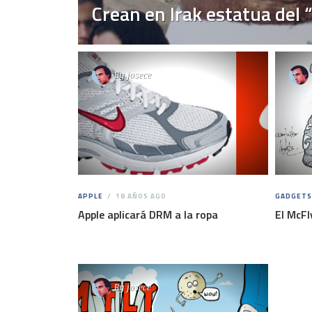
Crean en Irak estatua del
By
josece
APPLE
18 AÑOS AGO
GADGETS
Apple aplicará DRM a la ropa
El McFl
By
josece