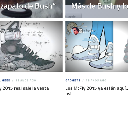
 “zapato de Bush”
Más de Bush y l
By
josece
By
josece
,
GEEK
18 AÑOS AGO
GADGETS
18 AÑOS AGO
y 2015 real sale la venta
Los McFly 2015 ya están aquí
así