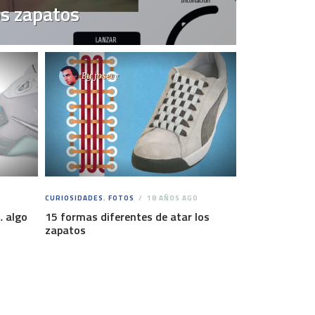
os zapatos
By
josece
CURIOSIDADES
,
FOTOS
18 AÑOS AGO
… algo
15 formas diferentes de atar los
zapatos