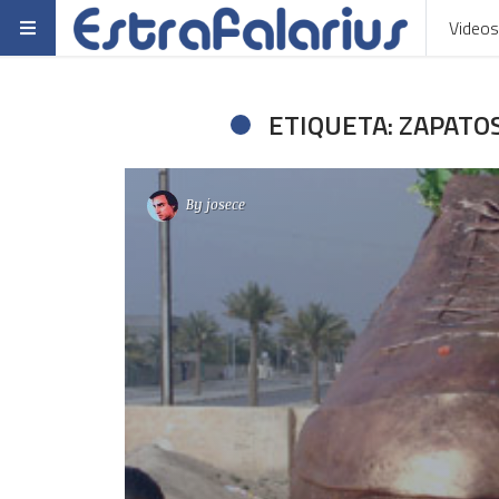
Videos
ETIQUETA: ZAPATO
By
josece