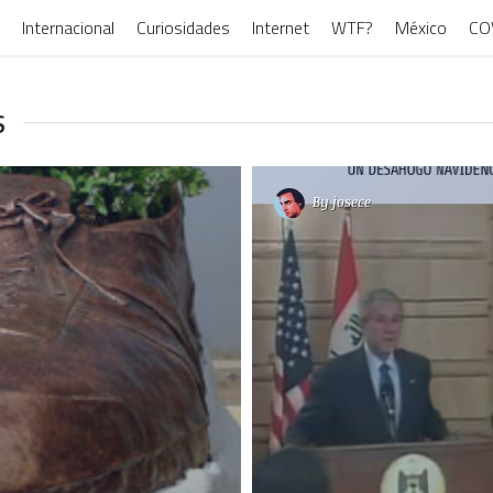
Internacional
Curiosidades
Internet
WTF?
México
CO
S
By
josece