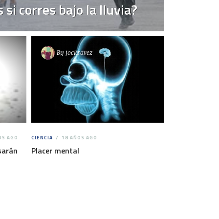
si corres bajo la lluvia?
By
jockravez
OS AGO
CIENCIA
18 AÑOS AGO
sarán
Placer mental