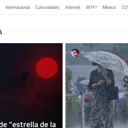
Internacional
Curiosidades
Internet
WTF?
México
CO
A
By
josece
e “estrella de la