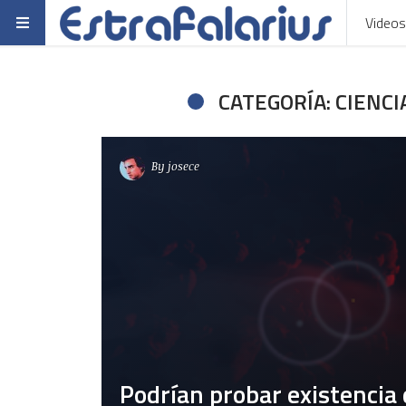
Videos
CATEGORÍA: CIENCI
By
josece
Podrían probar existencia d