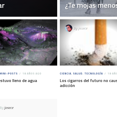
ar
¿Te mojas menos 
By
josece
By
josece
MINI-POSTS
18 AÑOS AGO
CIENCIA
,
SALUD
,
TECNOLOGÍA
18 AÑ
stuvo lleno de agua
Los cigarros del futuro no cau
adicción
By
josece