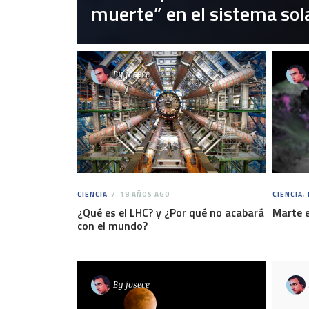
muerte” en el sistema sol
By
josece
CIENCIA
18 AÑOS AGO
CIENCIA
,
¿Qué es el LHC? y ¿Por qué no acabará
Marte e
con el mundo?
By
josece