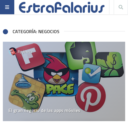
CATEGORÍA: NEGOCIOS
By
josece
El gran negocio de las apps móviles