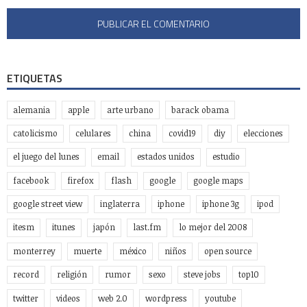
ETIQUETAS
alemania
apple
arte urbano
barack obama
catolicismo
celulares
china
covid19
diy
elecciones
el juego del lunes
email
estados unidos
estudio
facebook
firefox
flash
google
google maps
google street view
inglaterra
iphone
iphone 3g
ipod
itesm
itunes
japón
last.fm
lo mejor del 2008
monterrey
muerte
méxico
niños
open source
record
religión
rumor
sexo
steve jobs
top10
twitter
videos
web 2.0
wordpress
youtube