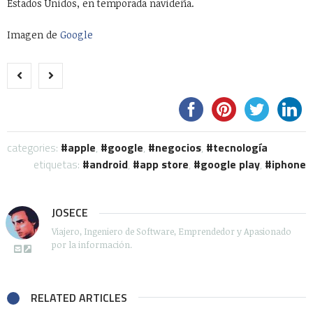
Estados Unidos, en temporada navideña.
Imagen de
Google
categories:
apple
,
google
,
negocios
,
tecnología
etiquetas:
android
,
app store
,
google play
,
iphone
JOSECE
Viajero, Ingeniero de Software, Emprendedor y Apasionado
por la información.
RELATED ARTICLES