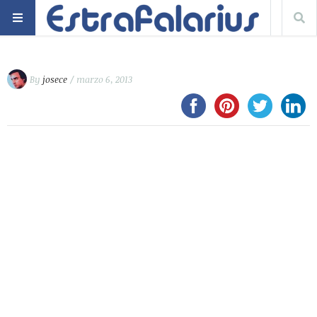
By
josece
/ marzo 6, 2013