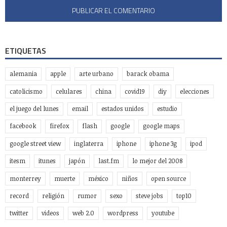
ETIQUETAS
alemania
apple
arte urbano
barack obama
catolicismo
celulares
china
covid19
diy
elecciones
el juego del lunes
email
estados unidos
estudio
facebook
firefox
flash
google
google maps
google street view
inglaterra
iphone
iphone 3g
ipod
itesm
itunes
japón
last.fm
lo mejor del 2008
monterrey
muerte
méxico
niños
open source
record
religión
rumor
sexo
steve jobs
top10
twitter
videos
web 2.0
wordpress
youtube