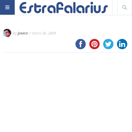
By
josece
/ enero 26, 2009