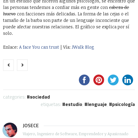
En un estudio que hiceron algunos psicólogos, se encontró que
las personas tendemos a confiar más en gente con
cabeza de
huevo
con facciones más delicadas. La forma de las cejas o el
tamaño de la barba son parte de un lenguaje inconciente que
puede afectar nuestras relaciones. El gráfico se explica por sí
solo.
Enlace:
A face You can trust
| Vía:
JWalk Blog
categories:
sociedad
etiquetas:
estudio
,
lenguaje
,
psicología
JOSECE
Viajero, Ingeniero de Software, Emprendedor y Apasionado