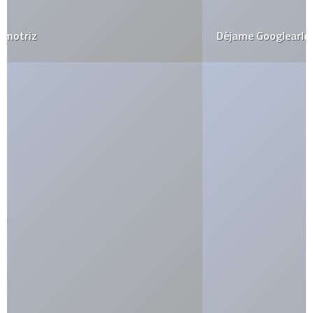
Déjame Googlearlo por ti…