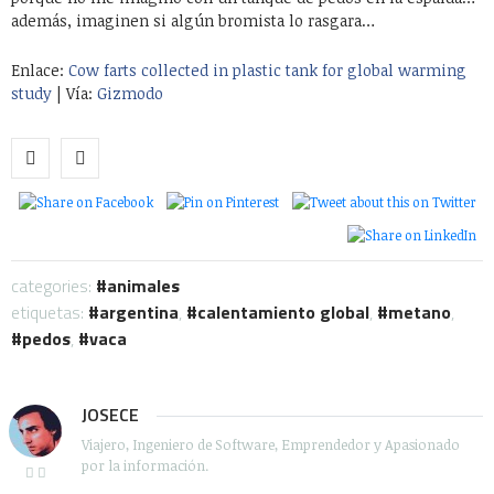
además, imaginen si algún bromista lo rasgara…
Enlace:
Cow farts collected in plastic tank for global warming
study
| Vía:
Gizmodo
categories:
animales
etiquetas:
argentina
,
calentamiento global
,
metano
,
pedos
,
vaca
JOSECE
Viajero, Ingeniero de Software, Emprendedor y Apasionado
por la información.