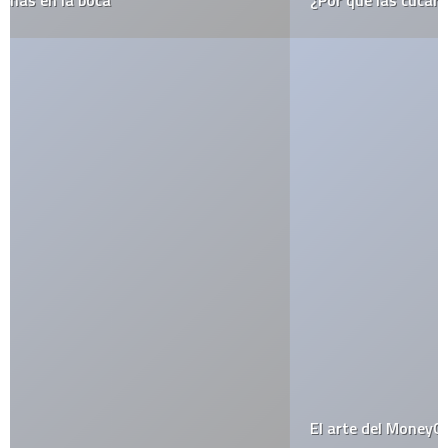
¿Por qué las cucarachas se voltean cuando mueren?
El arte del MoneyGami