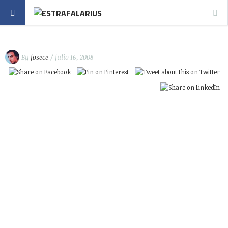
By
josece
/ julio 16, 2008