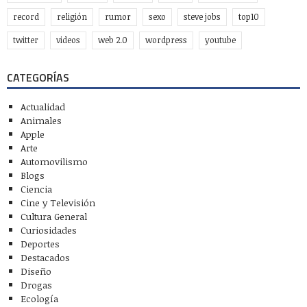
record
religión
rumor
sexo
steve jobs
top10
twitter
videos
web 2.0
wordpress
youtube
CATEGORÍAS
Actualidad
Animales
Apple
Arte
Automovilismo
Blogs
Ciencia
Cine y Televisión
Cultura General
Curiosidades
Deportes
Destacados
Diseño
Drogas
Ecología