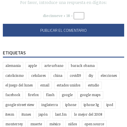
Por favor, introduce una respuesta en dígitos:
diecinueve + 18 =
ETIQUETAS
alemania
apple
arte urbano
barack obama
catolicismo
celulares
china
covid19
diy
elecciones
el juego del lunes
email
estados unidos
estudio
facebook
firefox
flash
google
google maps
google street view
inglaterra
iphone
iphone 3g
ipod
itesm
itunes
japón
last.fm
lo mejor del 2008
monterrey
muerte
méxico
niños
open source