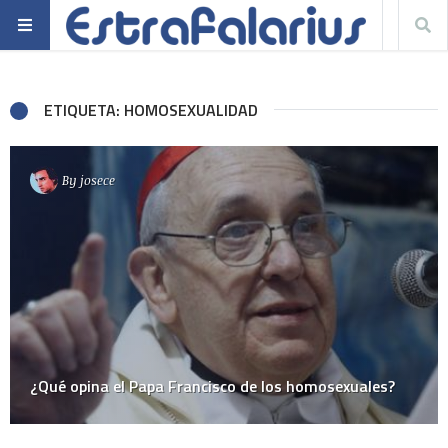
ETIQUETA: HOMOSEXUALIDAD
By
josece
¿Qué opina el Papa Francisco de los homosexuales?