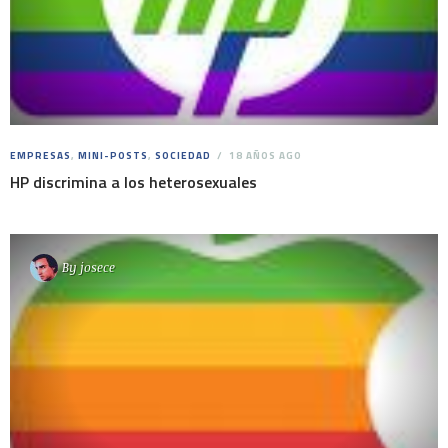
EMPRESAS
,
MINI-POSTS
,
SOCIEDAD
18 AÑOS AGO
HP discrimina a los heterosexuales
By
josece