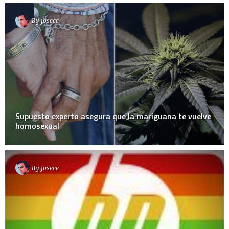
By
josece
Supuesto experto asegura que la mariguana te vuelve
homosexual
By
josece