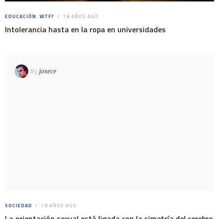
EDUCACIÓN
,
WTF?
18 AÑOS AGO
Intolerancia hasta en la ropa en universidades
By
josece
SOCIEDAD
18 AÑOS AGO
La orientación sexual está ligada con la simetría del cerebro