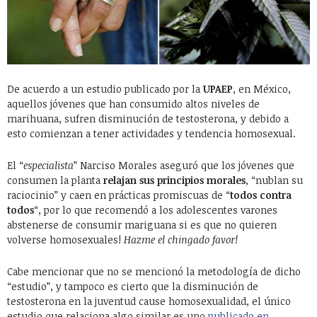
De acuerdo a un estudio publicado por la
UPAEP
, en México,
aquellos jóvenes que han consumido altos niveles de
marihuana, sufren disminución de testosterona, y debido a
esto comienzan a tener actividades y tendencia homosexual.
El “
especialista
” Narciso Morales aseguró que los jóvenes que
consumen la planta
relajan sus principios morales
, “nublan su
raciocinio” y caen en prácticas promiscuas de “
todos contra
todos
“, por lo que recomendó a los adolescentes varones
abstenerse de consumir mariguana si es que no quieren
volverse homosexuales!
Hazme el chingado favor!
Cabe mencionar que no se mencionó la metodología de dicho
“estudio”, y tampoco es cierto que la disminución de
testosterona en la juventud cause homosexualidad, el único
estudio que relaciona algo similar es uno
publicado en