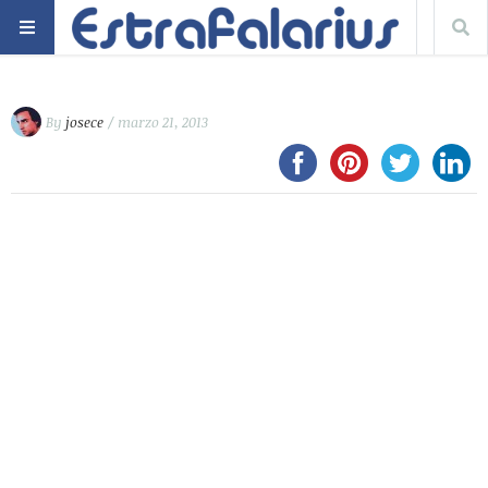
By
josece
/ marzo 21, 2013