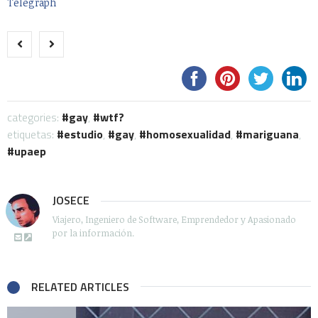
Telegraph
categories:
gay
,
wtf?
etiquetas:
estudio
,
gay
,
homosexualidad
,
mariguana
,
upaep
JOSECE
Viajero, Ingeniero de Software, Emprendedor y Apasionado
por la información.
RELATED ARTICLES