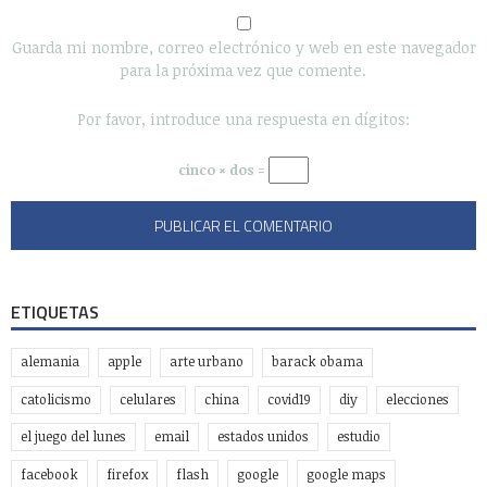
Guarda mi nombre, correo electrónico y web en este navegador
para la próxima vez que comente.
Por favor, introduce una respuesta en dígitos:
cinco × dos =
ETIQUETAS
alemania
apple
arte urbano
barack obama
catolicismo
celulares
china
covid19
diy
elecciones
el juego del lunes
email
estados unidos
estudio
facebook
firefox
flash
google
google maps