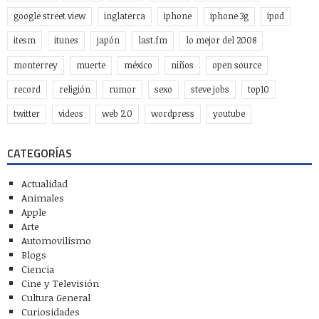
google street view
inglaterra
iphone
iphone 3g
ipod
itesm
itunes
japón
last.fm
lo mejor del 2008
monterrey
muerte
méxico
niños
open source
record
religión
rumor
sexo
steve jobs
top10
twitter
videos
web 2.0
wordpress
youtube
CATEGORÍAS
Actualidad
Animales
Apple
Arte
Automovilismo
Blogs
Ciencia
Cine y Televisión
Cultura General
Curiosidades