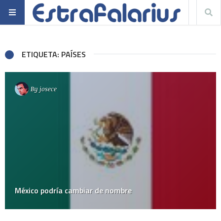
ETIQUETA: PAÍSES
By
josece
México podría cambiar de nombre