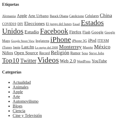
Etiquetas
China
Apple
Arte Urbano
Celulares
Alemania
Barack Obama
Catolicismo
Estados
Elecciones
COVID19
DIY
El juego del lunes
Email
Unidos
Facebook
Estudio
Firefox
Google
Flash
Google
iPhone
iPod
ITESM
Maps
Inglaterra
iPhone 3G
Google Street View
Monterrey
México
Last.fm
iTunes
Muerte
Japón
Lo mejor del 2008
Religión
Niños
Open Source
Record
Rumor
Steve Jobs
Sexo
Videos
Top10
Twitter
Web 2.0
YouTube
WordPress
Categorías
Actualidad
Animales
Apple
Arte
Automovilismo
Blogs
Ciencia
Cine y Televisión