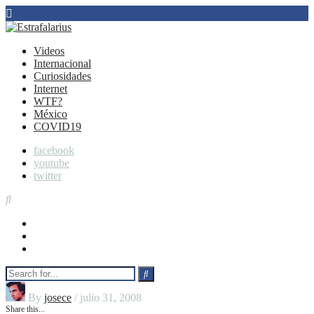
Videos
Internacional
Curiosidades
Internet
WTF?
México
COVID19
facebook
youtube
twitter
facebook
youtube
twitter
By
josece
/ julio 31, 2008
Share this...