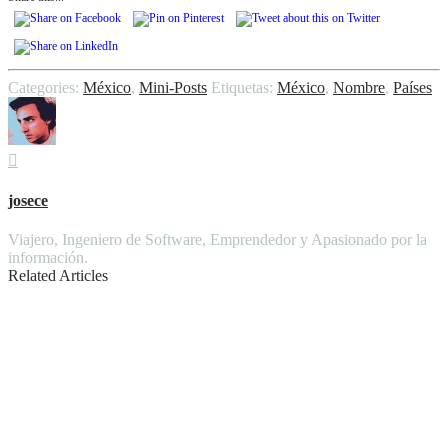
Categories:
México
,
Mini-Posts
Etiquetas:
México
,
Nombre
,
Países
josece
Viajero, Ingeniero de Software, Emprendedor y Apasionado por la
información.
Related Articles
Salvemos el punto y Coma
El SPAM funciona!, el 0.000008% de las
veces
Adiós a la privacidad en México, gracias