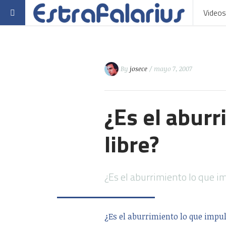
Videos
By
josece
/ mayo 7, 2007
¿Es el aburr
libre?
¿Es el aburrimiento lo que im
¿Es el aburrimiento lo que impul