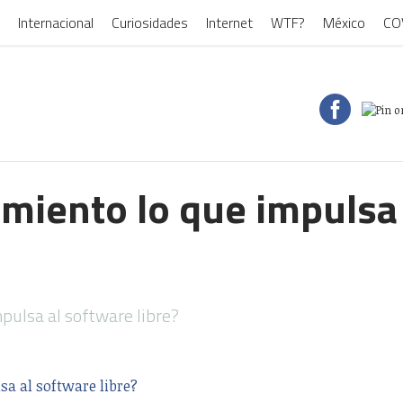
Internacional
Curiosidades
Internet
WTF?
México
CO
imiento lo que impulsa
pulsa al software libre?
sa al software libre?