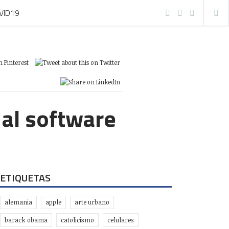
VID19
 al software
ETIQUETAS
alemania
apple
arte urbano
barack obama
catolicismo
celulares