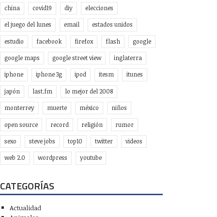
china
covid19
diy
elecciones
el juego del lunes
email
estados unidos
estudio
facebook
firefox
flash
google
google maps
google street view
inglaterra
iphone
iphone 3g
ipod
itesm
itunes
japón
last.fm
lo mejor del 2008
monterrey
muerte
méxico
niños
open source
record
religión
rumor
sexo
steve jobs
top10
twitter
videos
web 2.0
wordpress
youtube
CATEGORÍAS
Actualidad