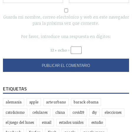
Guarda mi nombre, correo electrónico y web en este navegador
para la próxima vez que comente.
Por favor, introduce una respuesta en dígitos:
12 + ocho =
ETIQUETAS
alemania
apple
arte urbano
barack obama
catolicismo
celulares
china
covid19
diy
elecciones
el juego del lunes
email
estados unidos
estudio