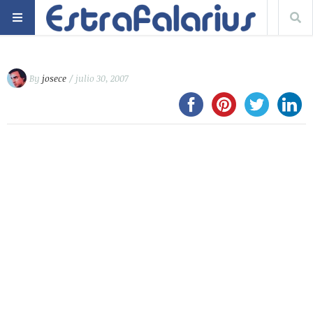
By
josece
/ julio 30, 2007