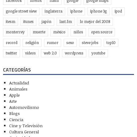
facebook
firefox
flash
google
google maps
google street view
inglaterra
iphone
iphone 3g
ipod
itesm
itunes
japón
last.fm
lo mejor del 2008
monterrey
muerte
méxico
niños
open source
record
religión
rumor
sexo
steve jobs
top10
twitter
videos
web 2.0
wordpress
youtube
CATEGORÍAS
Actualidad
Animales
Apple
Arte
Automovilismo
Blogs
Ciencia
Cine y Televisión
Cultura General