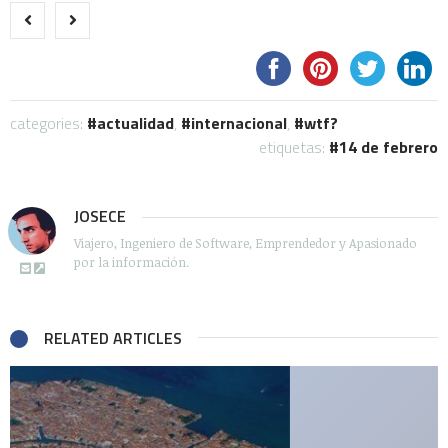
categories:
actualidad
,
internacional
,
wtf?
etiquetas:
14 de febrero
JOSECE
Viajero, Ingeniero de Software, Emprendedor y Apasionado
por la información.
RELATED ARTICLES