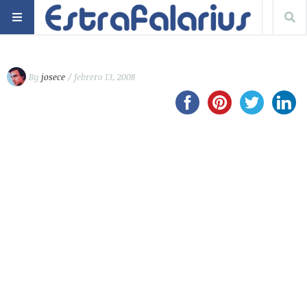
By
josece
/ febrero 13, 2008