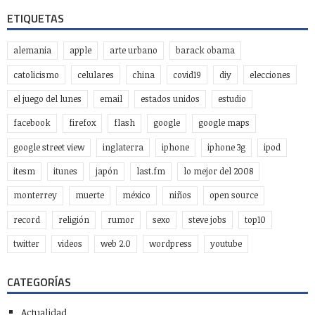
ETIQUETAS
alemania
apple
arte urbano
barack obama
catolicismo
celulares
china
covid19
diy
elecciones
el juego del lunes
email
estados unidos
estudio
facebook
firefox
flash
google
google maps
google street view
inglaterra
iphone
iphone 3g
ipod
itesm
itunes
japón
last.fm
lo mejor del 2008
monterrey
muerte
méxico
niños
open source
record
religión
rumor
sexo
steve jobs
top10
twitter
videos
web 2.0
wordpress
youtube
CATEGORÍAS
Actualidad