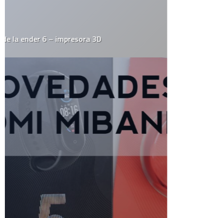
twitter
videos
web 2.0
wordpress
youtube
CATEGORÍAS
Actualidad
Animales
Apple
Arte
Automovilismo
Blogs
Ciencia
Cine y Televisión
Cultura General
Curiosidades
Deportes
Destacados
Diseño
Drogas
Ecología
Economía
Educación
Efemerides