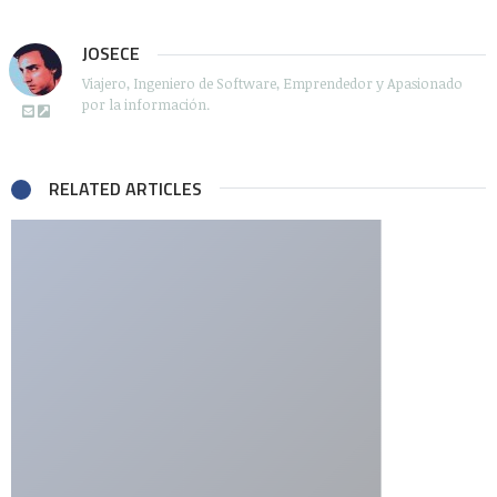
JOSECE
Viajero, Ingeniero de Software, Emprendedor y Apasionado
por la información.
RELATED ARTICLES
Comments
MELISSA TORRES
dice:
marzo 27, 2013 a las 7:25 pm
DONDE PUEDO CONSEGUIRLAS ME URGE INFO PLEASE
RESPONDER
lilia
dice: