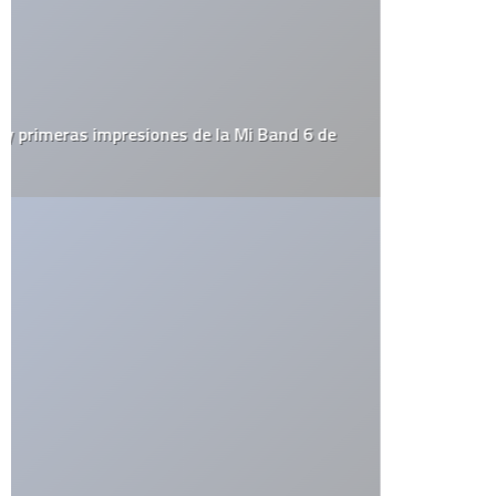
octubre 13, 2013 a las 11:26 am
Soy De Chile donde puedo conseguirlas
RESPONDER
dora lira
dice:
diciembre 4, 2013 a las 6:27 pm
Soy de México, d.f. Tienda en donde las venden
RESPONDER
Claudia
dice:
julio 1, 2014 a las 12:54 am
Hola! mi hermana las consiguio, gracias a un amigo japones, y
por mas que comia se sentia rara, y nada que le crecio el busto,
SON MENTIRAS, asi que un buen consejero le dijo que se
tomara el the de hinojo y se hiciera masajes con aceite de
almandras y en serio que funciono, era 34B y ahora es 36D, eso
si lo hace constantemente y con cosas naturales.
RESPONDER
« Anterior
1
2
3