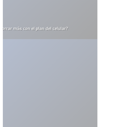
14 − 6 =
ETIQUETAS
alemania
apple
arte urbano
barack obama
catolicismo
celulares
china
covid19
diy
elecciones
el juego del lunes
email
estados unidos
estudio
facebook
firefox
flash
google
google maps
google street view
inglaterra
iphone
iphone 3g
ipod
itesm
itunes
japón
last.fm
lo mejor del 2008
monterrey
muerte
méxico
niños
open source
record
religión
rumor
sexo
steve jobs
top10