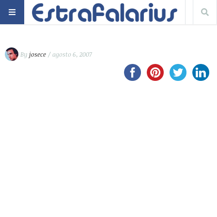
By
josece
/ agosto 6, 2007