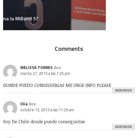
El Juego del Lunes
Empresas
Estrafalarius
Famosos
Fotos
Gadgets
Gay
Geek
Google
Historia
HowTo
Humor
Internacional
Internet
Juegos
Linux
Marketing y Publicidad
México
Música
Medios
Microsoft
Mini-Posts