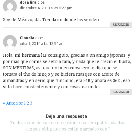
Negocios
Personal
Podcast
Política
Random Thoughts
Redes Sociales
Salud
Sociedad
Tecnología
Uncategorized
Videos
WTF?
Algunos Derechos reservados 2020 - Powered by Calleja.mx