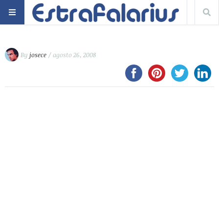
By
josece
/ agosto 26, 2008