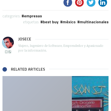
categories:
empresas
etiquetas:
best buy
,
méxico
,
multinacionales
JOSECE
Viajero, Ingeniero de Software, Emprendedor y Apasionado
por la información.
RELATED ARTICLES