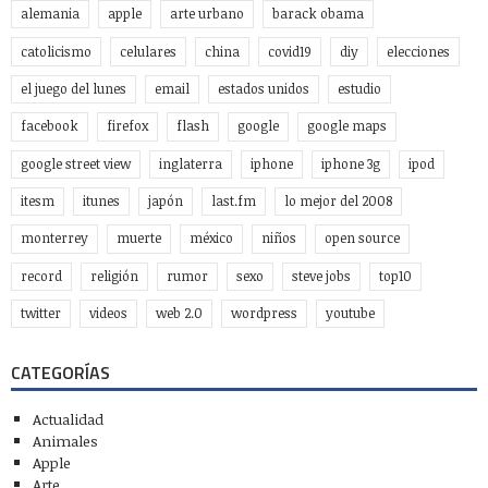
alemania
apple
arte urbano
barack obama
catolicismo
celulares
china
covid19
diy
elecciones
el juego del lunes
email
estados unidos
estudio
facebook
firefox
flash
google
google maps
google street view
inglaterra
iphone
iphone 3g
ipod
itesm
itunes
japón
last.fm
lo mejor del 2008
monterrey
muerte
méxico
niños
open source
record
religión
rumor
sexo
steve jobs
top10
twitter
videos
web 2.0
wordpress
youtube
CATEGORÍAS
Actualidad
Animales
Apple
Arte