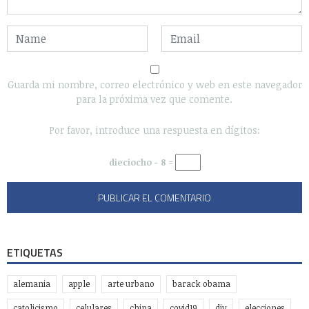
Guarda mi nombre, correo electrónico y web en este navegador
para la próxima vez que comente.
Por favor, introduce una respuesta en dígitos:
dieciocho − 8 =
ETIQUETAS
alemania
apple
arte urbano
barack obama
catolicismo
celulares
china
covid19
diy
elecciones