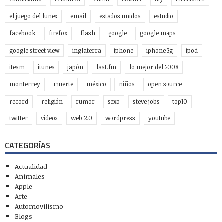
el juego del lunes
email
estados unidos
estudio
facebook
firefox
flash
google
google maps
google street view
inglaterra
iphone
iphone 3g
ipod
itesm
itunes
japón
last.fm
lo mejor del 2008
monterrey
muerte
méxico
niños
open source
record
religión
rumor
sexo
steve jobs
top10
twitter
videos
web 2.0
wordpress
youtube
CATEGORÍAS
Actualidad
Animales
Apple
Arte
Automovilismo
Blogs