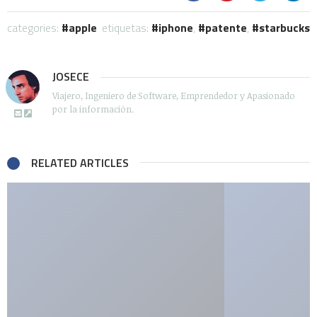
categories:
apple
etiquetas:
iphone
,
patente
,
starbucks
JOSECE
Viajero, Ingeniero de Software, Emprendedor y Apasionado
por la información.
RELATED ARTICLES