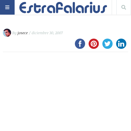
By
josece
/ diciembre 30, 2007