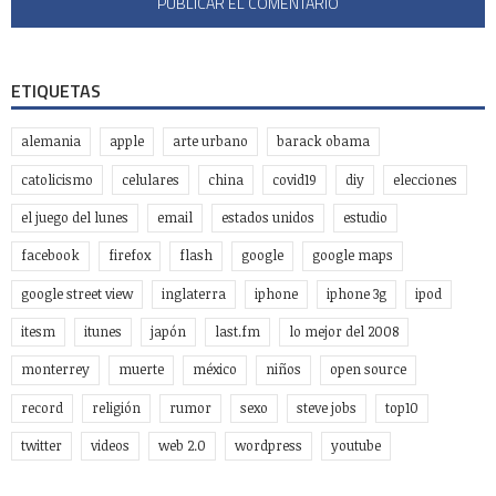
ETIQUETAS
alemania
apple
arte urbano
barack obama
catolicismo
celulares
china
covid19
diy
elecciones
el juego del lunes
email
estados unidos
estudio
facebook
firefox
flash
google
google maps
google street view
inglaterra
iphone
iphone 3g
ipod
itesm
itunes
japón
last.fm
lo mejor del 2008
monterrey
muerte
méxico
niños
open source
record
religión
rumor
sexo
steve jobs
top10
twitter
videos
web 2.0
wordpress
youtube