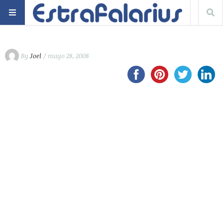
By
Joel
/ mayo 28, 2008