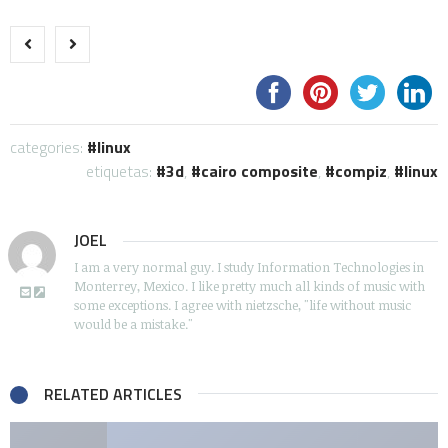
categories:
linux
etiquetas:
3d
,
cairo composite
,
compiz
,
linux
JOEL
I am a very normal guy. I study Information Technologies in
Monterrey, Mexico. I like pretty much all kinds of music with
some exceptions. I agree with nietzsche, "life without music
would be a mistake."
RELATED ARTICLES