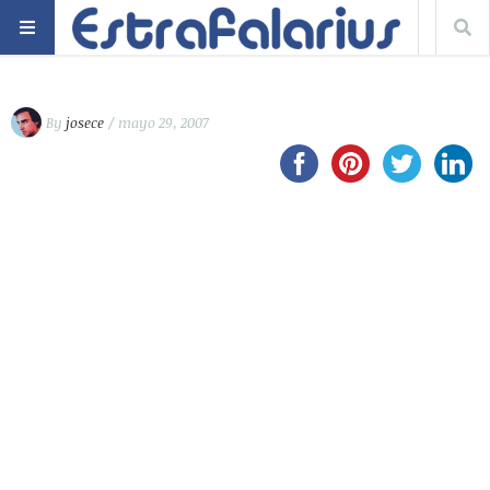
By
josece
/ mayo 29, 2007