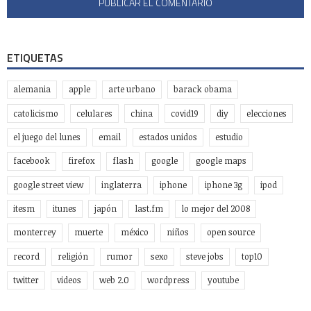
ETIQUETAS
alemania
apple
arte urbano
barack obama
catolicismo
celulares
china
covid19
diy
elecciones
el juego del lunes
email
estados unidos
estudio
facebook
firefox
flash
google
google maps
google street view
inglaterra
iphone
iphone 3g
ipod
itesm
itunes
japón
last.fm
lo mejor del 2008
monterrey
muerte
méxico
niños
open source
record
religión
rumor
sexo
steve jobs
top10
twitter
videos
web 2.0
wordpress
youtube