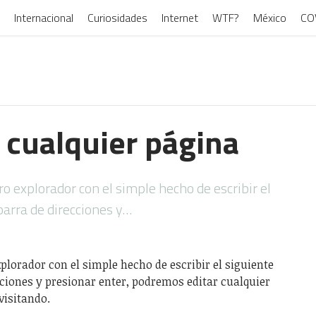
Internacional
Curiosidades
Internet
WTF?
México
CO
 cualquier página
 explorador con el simple hecho de escribir el
barra de direcciones y…
lorador con el simple hecho de escribir el siguiente
ciones y presionar enter, podremos editar cualquier
visitando.