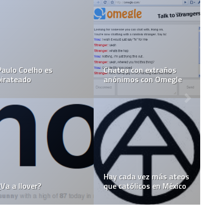
Paulo Coelho es
Chatea con extraños
pirateado
anónimos con Omegle
Hay cada vez más ateos
¿Va a llover?
que católicos en México