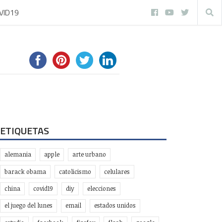
VID19
ETIQUETAS
alemania
apple
arte urbano
barack obama
catolicismo
celulares
china
covid19
diy
elecciones
el juego del lunes
email
estados unidos