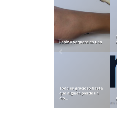
Lapiz y vaqueta en uno
Todo es gracioso hasta
que alguien pierde un
ojo…