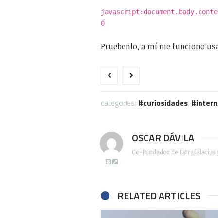
javascript:document.body.conte
0
Pruebenlo, a mí me funciono usa
categories:
curiosidades
,
intern
OSCAR DÁVILA
Co-Fundador de Estrafalarius 
RELATED ARTICLES