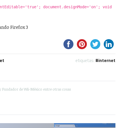
ntEditable='true'; document.designMode='on'; void
ndo Firefox 3
et
etiquetas:
internet
y Fundador de Wii-México entre otras cosas