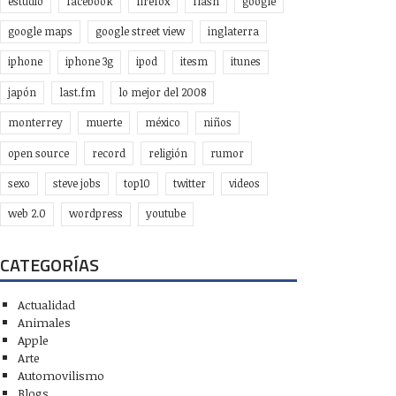
estudio
facebook
firefox
flash
google
google maps
google street view
inglaterra
iphone
iphone 3g
ipod
itesm
itunes
japón
last.fm
lo mejor del 2008
monterrey
muerte
méxico
niños
open source
record
religión
rumor
sexo
steve jobs
top10
twitter
videos
web 2.0
wordpress
youtube
CATEGORÍAS
Actualidad
Animales
Apple
Arte
Automovilismo
Blogs