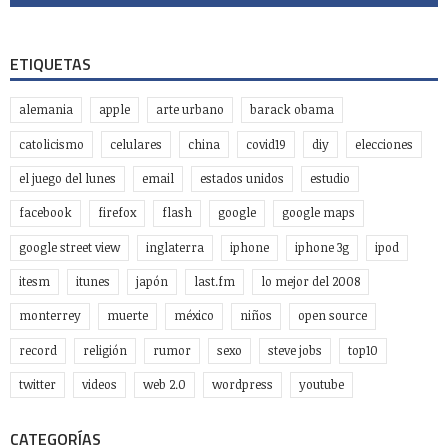
ETIQUETAS
alemania
apple
arte urbano
barack obama
catolicismo
celulares
china
covid19
diy
elecciones
el juego del lunes
email
estados unidos
estudio
facebook
firefox
flash
google
google maps
google street view
inglaterra
iphone
iphone 3g
ipod
itesm
itunes
japón
last.fm
lo mejor del 2008
monterrey
muerte
méxico
niños
open source
record
religión
rumor
sexo
steve jobs
top10
twitter
videos
web 2.0
wordpress
youtube
CATEGORÍAS