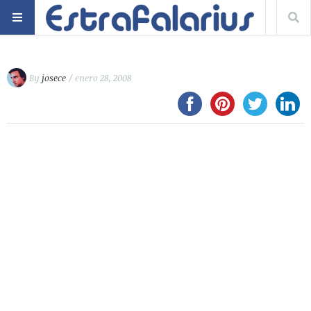
By
josece
/ enero 28, 2008