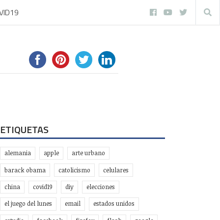
VID19
ETIQUETAS
alemania
apple
arte urbano
barack obama
catolicismo
celulares
china
covid19
diy
elecciones
el juego del lunes
email
estados unidos