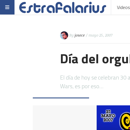
Videos
By
josece
/ mayo 25, 2007
Día del orgul
El día de hoy se celebran 30 
Wars, es por eso…