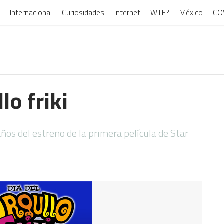
Internacional
Curiosidades
Internet
WTF?
México
CO
lo friki
años del estreno de la primera película de Star