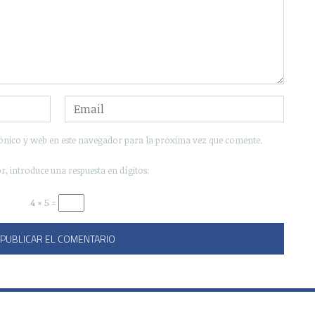
ónico y web en este navegador para la próxima vez que comente.
r, introduce una respuesta en dígitos:
4 × 5 =