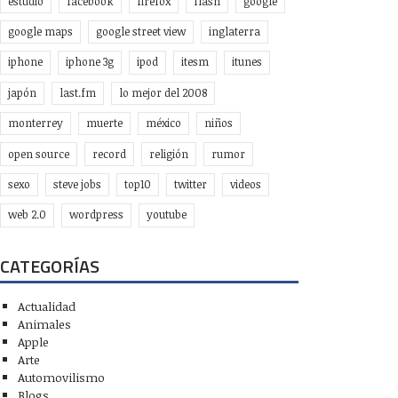
estudio
facebook
firefox
flash
google
google maps
google street view
inglaterra
iphone
iphone 3g
ipod
itesm
itunes
japón
last.fm
lo mejor del 2008
monterrey
muerte
méxico
niños
open source
record
religión
rumor
sexo
steve jobs
top10
twitter
videos
web 2.0
wordpress
youtube
CATEGORÍAS
Actualidad
Animales
Apple
Arte
Automovilismo
Blogs