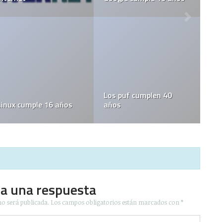
Los puf cumplen 40
Linux cumple 16 años
años
ja una respuesta
no será publicada.
Los campos obligatorios están marcados con
*