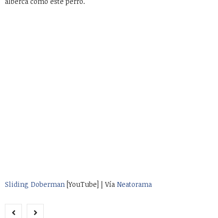
alberca como este perro.
Sliding Doberman
[YouTube] | Vía
Neatorama