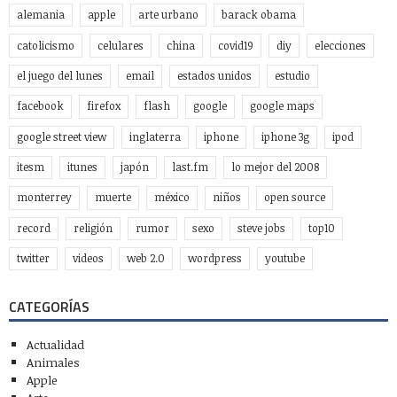
alemania
apple
arte urbano
barack obama
catolicismo
celulares
china
covid19
diy
elecciones
el juego del lunes
email
estados unidos
estudio
facebook
firefox
flash
google
google maps
google street view
inglaterra
iphone
iphone 3g
ipod
itesm
itunes
japón
last.fm
lo mejor del 2008
monterrey
muerte
méxico
niños
open source
record
religión
rumor
sexo
steve jobs
top10
twitter
videos
web 2.0
wordpress
youtube
CATEGORÍAS
Actualidad
Animales
Apple