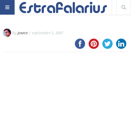
By
josece
/ septiembre 5, 2007