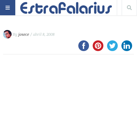
By
josece
/ abril 8, 2008