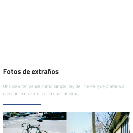
Fotos de extraños
Una idea tan genial como simple. Jay de The Plug dejó atada a
una banca durante un día una cámara…