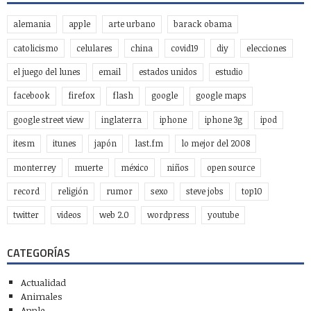
alemania
apple
arte urbano
barack obama
catolicismo
celulares
china
covid19
diy
elecciones
el juego del lunes
email
estados unidos
estudio
facebook
firefox
flash
google
google maps
google street view
inglaterra
iphone
iphone 3g
ipod
itesm
itunes
japón
last.fm
lo mejor del 2008
monterrey
muerte
méxico
niños
open source
record
religión
rumor
sexo
steve jobs
top10
twitter
videos
web 2.0
wordpress
youtube
CATEGORÍAS
Actualidad
Animales
Apple