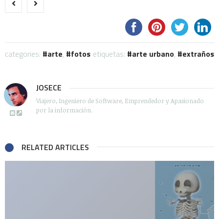
categories:
arte
,
fotos
etiquetas:
arte urbano
,
extraños
JOSECE
Viajero, Ingeniero de Software, Emprendedor y Apasionado
por la información.
RELATED ARTICLES