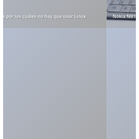
Nokia N810, buena alternativa al iPod Touch