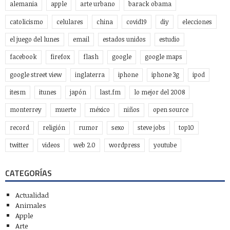
alemania
apple
arte urbano
barack obama
catolicismo
celulares
china
covid19
diy
elecciones
el juego del lunes
email
estados unidos
estudio
facebook
firefox
flash
google
google maps
google street view
inglaterra
iphone
iphone 3g
ipod
itesm
itunes
japón
last.fm
lo mejor del 2008
monterrey
muerte
méxico
niños
open source
record
religión
rumor
sexo
steve jobs
top10
twitter
videos
web 2.0
wordpress
youtube
CATEGORÍAS
Actualidad
Animales
Apple
Arte