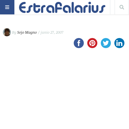
By
Sejo Magno
/ junio 27, 2007