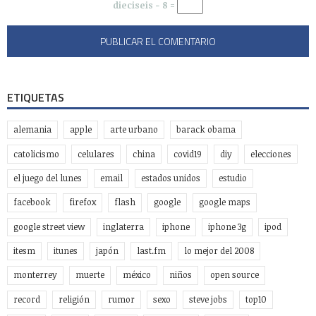
dieciseis − 8 =
ETIQUETAS
alemania
apple
arte urbano
barack obama
catolicismo
celulares
china
covid19
diy
elecciones
el juego del lunes
email
estados unidos
estudio
facebook
firefox
flash
google
google maps
google street view
inglaterra
iphone
iphone 3g
ipod
itesm
itunes
japón
last.fm
lo mejor del 2008
monterrey
muerte
méxico
niños
open source
record
religión
rumor
sexo
steve jobs
top10