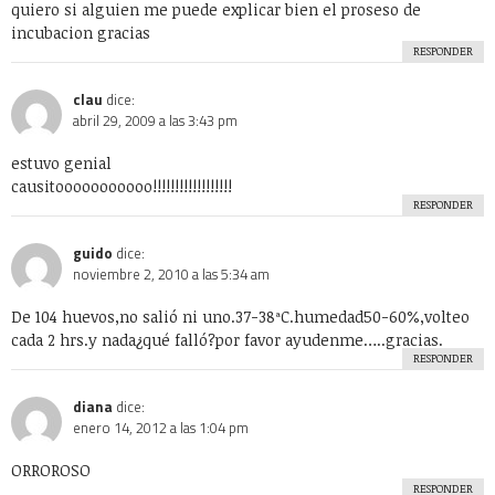
quiero si alguien me puede explicar bien el proseso de
incubacion gracias
RESPONDER
clau
dice:
abril 29, 2009 a las 3:43 pm
estuvo genial
causitooooooooooo!!!!!!!!!!!!!!!!!!
RESPONDER
guido
dice:
noviembre 2, 2010 a las 5:34 am
De 104 huevos,no salió ni uno.37-38ªC.humedad50-60%,volteo
cada 2 hrs.y nada¿qué falló?por favor ayudenme…..gracias.
RESPONDER
diana
dice:
enero 14, 2012 a las 1:04 pm
ORROROSO
RESPONDER