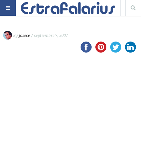
By
josece
/ septiembre 7, 2007