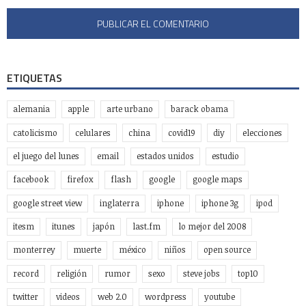
ETIQUETAS
alemania
apple
arte urbano
barack obama
catolicismo
celulares
china
covid19
diy
elecciones
el juego del lunes
email
estados unidos
estudio
facebook
firefox
flash
google
google maps
google street view
inglaterra
iphone
iphone 3g
ipod
itesm
itunes
japón
last.fm
lo mejor del 2008
monterrey
muerte
méxico
niños
open source
record
religión
rumor
sexo
steve jobs
top10
twitter
videos
web 2.0
wordpress
youtube