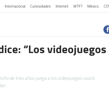
Internacional
Curiosidades
Internet
WTF?
México
CO
dice: “Los videojuegos
 niño de tres años juega a los videojuegos usará
edar…