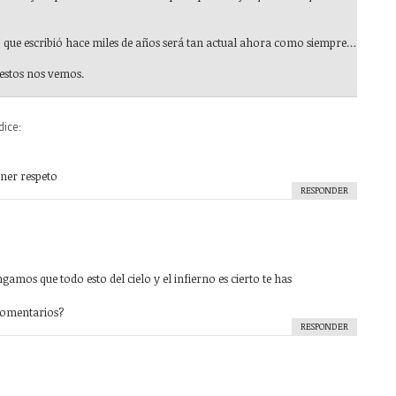
lo que escribió hace miles de años será tan actual ahora como siempre…
 estos nos vemos.
dice:
ner respeto
RESPONDER
gamos que todo esto del cielo y el infierno es cierto te has
 comentarios?
RESPONDER