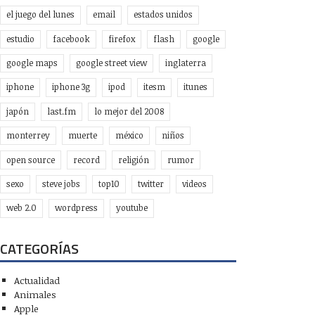
el juego del lunes
email
estados unidos
estudio
facebook
firefox
flash
google
google maps
google street view
inglaterra
iphone
iphone 3g
ipod
itesm
itunes
japón
last.fm
lo mejor del 2008
monterrey
muerte
méxico
niños
open source
record
religión
rumor
sexo
steve jobs
top10
twitter
videos
web 2.0
wordpress
youtube
CATEGORÍAS
Actualidad
Animales
Apple