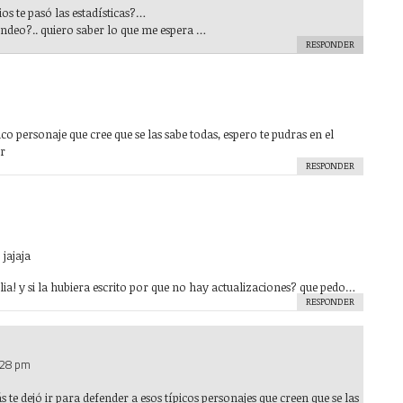
os te pasó las estadísticas?…
deo?.. quiero saber lo que me espera …
RESPONDER
ico personaje que cree que se las sabe todas, espero te pudras en el
ir
RESPONDER
 jajaja
biblia! y si la hubiera escrito por que no hay actualizaciones? que pedo…
RESPONDER
:28 pm
 te dejó ir para defender a esos típicos personajes que creen que se las