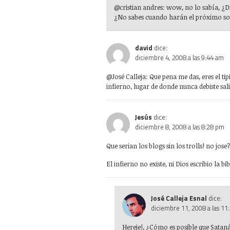
@cristian andres:
wow, no lo sabía, ¿Di
¿No sabes cuando harán el próximo son
david
dice:
diciembre 4, 2008 a las 9:44 am
@José Calleja:
Que pena me das, eres el tip
infierno, lugar de donde nunca debiste sal
Jesús
dice:
diciembre 8, 2008 a las 8:28 pm
Que serian los blogs sin los trolls! no jose?
El infierno no existe, ni Dios escribio la 
José Calleja Esnal
dice:
diciembre 11, 2008 a las 11
Hereje!, ¿Cómo es posible que Satanás