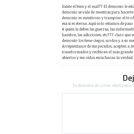
Existe el bien y el mal?? El demonio le es
demonio se vale de mentiras para hacerte c
demonio es mentiroso y tramposo el te ofre
esa si es eterna. Aqui solo estamos de pa
A quien le debes las guerras, las enfermeda
hambre, las adicciones, etc??? claro que e
demonio los tiene ciegos, sordos y a su me
Arrepientance de sus pecados, acepten a J
transformados y recibiran el mas grande te
abiertos y sus oidos escucharan la verdad
De
Tu dirección de correo electrónico 