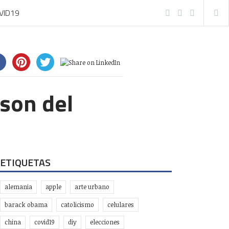
VID19
 son del
ETIQUETAS
alemania
apple
arte urbano
barack obama
catolicismo
celulares
china
covid19
diy
elecciones