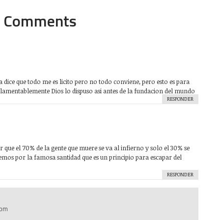
Comments
m
ia dice que todo me es licito pero no todo conviene, pero esto es para
 lamentablemente Dios lo dispuso asi antes de la fundacion del mundo
RESPONDER
m
r que el 70% de la gente que muere se va al infierno y solo el 30% se
hemos por la famosa santidad que es un principio para escapar del
RESPONDER
 pm