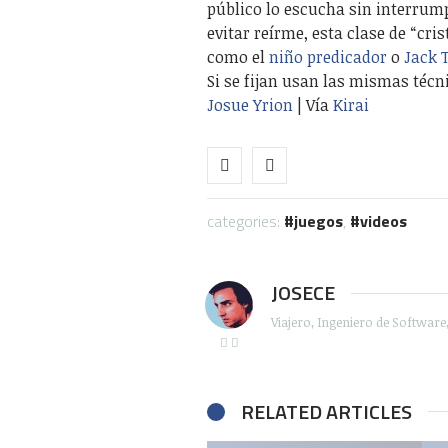
público lo escucha sin interru
evitar reírme, esta clase de “cri
como el
niño predicador
o
Jack
Si se fijan usan las mismas técn
Josue Yrion
| Vía
Kirai
categories:
juegos
,
videos
JOSECE
Viajero, Ingeniero de Softwar
RELATED ARTICLES