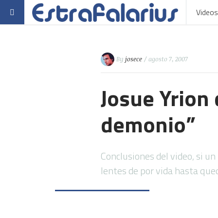
Videos
By
josece
/ agosto 7, 2007
Josue Yrion 
demonio”
Conclusiones del video, si un
lentes de por vida hasta qu