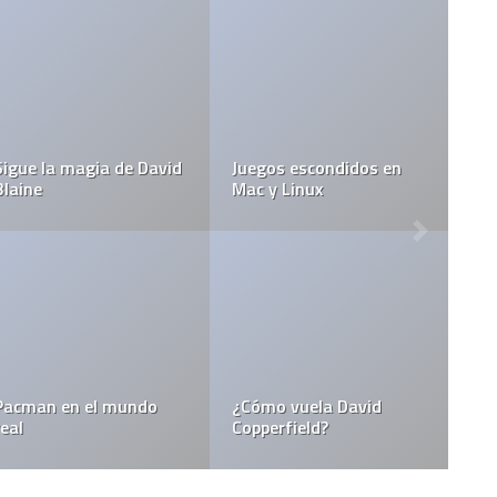
Imperdible cortom
l de “la
Que son los feeds y
para concurso de 
ca”
como usarlos?
Rós
Un fan hace comer
 manos
Internet people
de iPod Touch