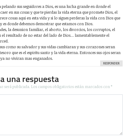
ta pelando sus seguidores a Dios, es una lucha grande en donde el
aer en sus cosas y que te pierdas la vida eterna que promete Dios, el
ce cosas aqui en esta vida y si lo sigues perderas la vida con Dios que
so y es donde debemos demostrar que estamos con Dios.
des, la desunion familiar, el aborto, los divorcios, los corruptos, el
s el resultado de no estar del lado de Dios… lamentablemente el
rced.
esus como su salvador y sus vidas cambiaran y sus corazones seran
soro que es el espiritu santo y la vida eterna. Entonces sus ojos seran
, ya no viviran mas enganados.
RESPONDER
ja una respuesta
no será publicada.
Los campos obligatorios están marcados con
*