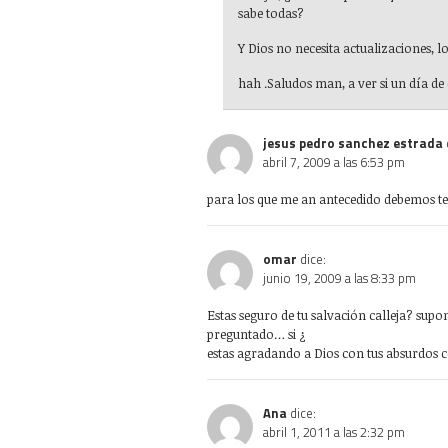
sabe todas?
Y Dios no necesita actualizaciones, 
hah .Saludos man, a ver si un día de
jesus pedro sanchez estrada
abril 7, 2009 a las 6:53 pm
para los que me an antecedido debemos te
omar
dice:
junio 19, 2009 a las 8:33 pm
Estas seguro de tu salvación calleja? supon
preguntado… si ¿
estas agradando a Dios con tus absurdos
Ana
dice:
abril 1, 2011 a las 2:32 pm