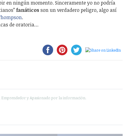
mpir en ningún momento. Sinceramente yo no podría
stianos”
fanáticos
son un verdadero peligro, algo así
 Thompson
.
icas de oratoria…
e, Emprendedor y Apasionado por la información.