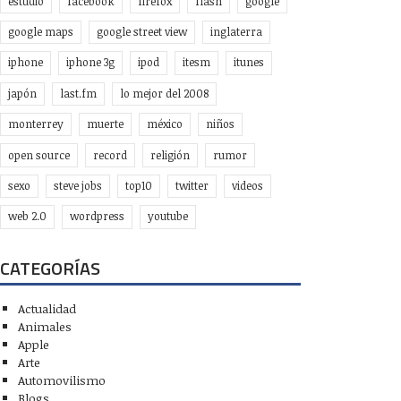
estudio
facebook
firefox
flash
google
google maps
google street view
inglaterra
iphone
iphone 3g
ipod
itesm
itunes
japón
last.fm
lo mejor del 2008
monterrey
muerte
méxico
niños
open source
record
religión
rumor
sexo
steve jobs
top10
twitter
videos
web 2.0
wordpress
youtube
CATEGORÍAS
Actualidad
Animales
Apple
Arte
Automovilismo
Blogs