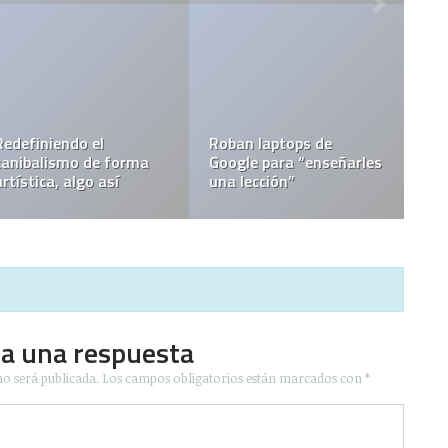
oban laptops de
oogle para “enseñarles
22 años de Super Mario
na lección”
Bros
Pobl
ja una respuesta
no será publicada.
Los campos obligatorios están marcados con
*