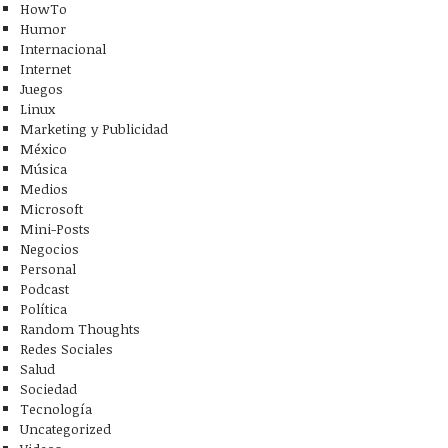
HowTo
Humor
Internacional
Internet
Juegos
Linux
Marketing y Publicidad
México
Música
Medios
Microsoft
Mini-Posts
Negocios
Personal
Podcast
Política
Random Thoughts
Redes Sociales
Salud
Sociedad
ticio urbano en
Tecnología
hattan
One more thing…
Uncategorized