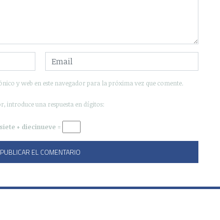
ónico y web en este navegador para la próxima vez que comente.
r, introduce una respuesta en dígitos:
siete + diecinueve =