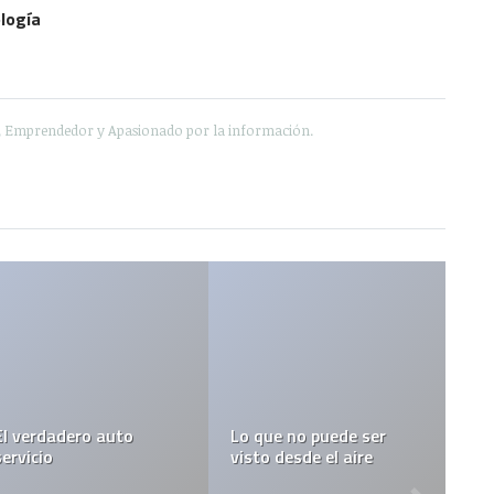
logía
e, Emprendedor y Apasionado por la información.
o que no puede ser
Bloquearán señales de
Sols
sto desde el aire
celulares por Bush
Man