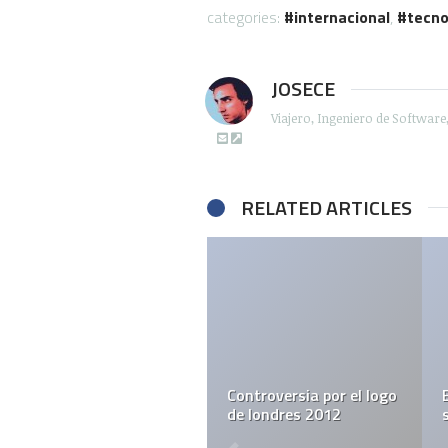
categories:
internacional
,
tecno
JOSECE
Viajero, Ingeniero de Softwar
RELATED ARTICLES
Controversia por el logo
El verdadero auto
L
de londres 2012
servicio
vi