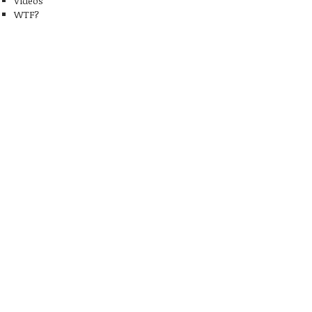
Videos
WTF?
ación Bestial
Alegrando las calles