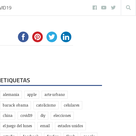
VID19
ETIQUETAS
alemania
apple
arte urbano
barack obama
catolicismo
celulares
china
covid19
diy
elecciones
el juego del lunes
email
estados unidos