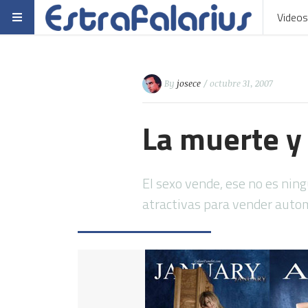
Videos
By
josece
/ octubre 31, 2007
La muerte y
El sexo vende, ese no es nin
atractivas para vender autom