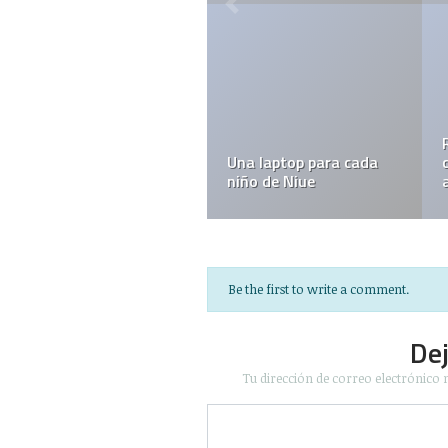
Redefiniendo el
R
Una laptop para cada
canibalismo de forma
G
niño de Niue
artística, algo así
u
Be the first to write a comment.
De
Tu dirección de correo electrónico 