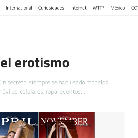
Internacional
Curiosidades
Internet
WTF?
México
CO
 el erotismo
gún secreto, siempre se han usado modelos
óviles, celulares, ropa, eventos…