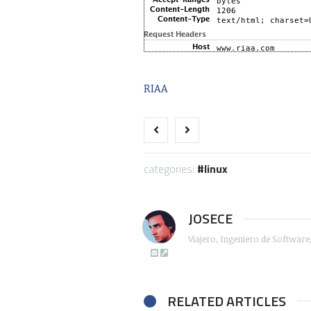
RIAA
categories:
linux
JOSECE
Viajero, Ingeniero de Softwar
RELATED ARTICLES