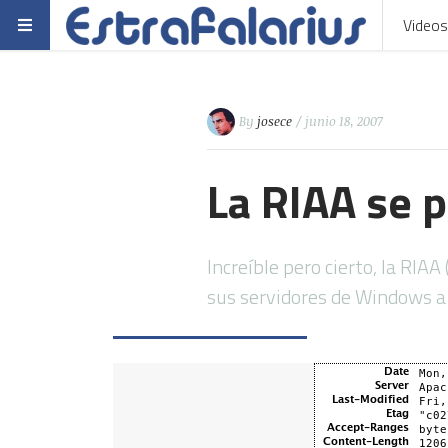
Videos
By
josece
/ junio 18, 2007
La RIAA se p
Increíble pero cierto, la RIA
sus servidores de Windows a