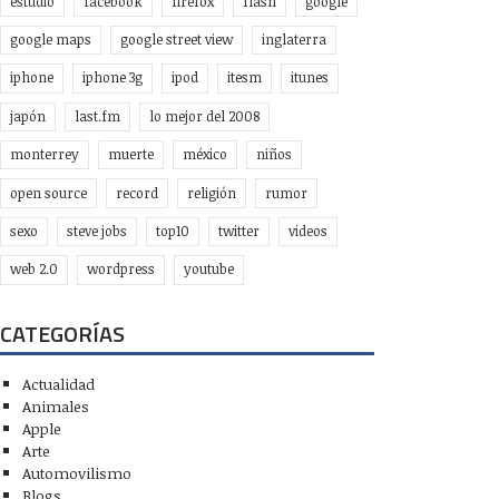
estudio
facebook
firefox
flash
google
google maps
google street view
inglaterra
iphone
iphone 3g
ipod
itesm
itunes
japón
last.fm
lo mejor del 2008
monterrey
muerte
méxico
niños
open source
record
religión
rumor
sexo
steve jobs
top10
twitter
videos
web 2.0
wordpress
youtube
CATEGORÍAS
Actualidad
Animales
Apple
Arte
Automovilismo
Blogs