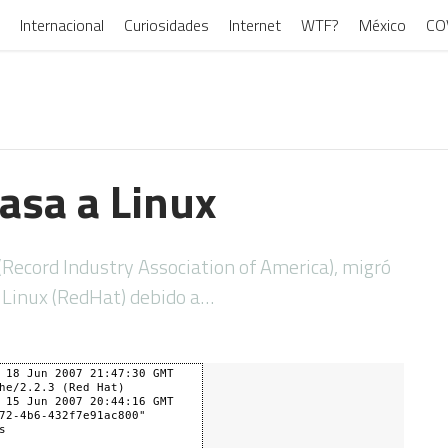
Internacional
Curiosidades
Internet
WTF?
México
CO
asa a Linux
A (Record Industry Association of America), migró
 Linux (RedHat) debido a…