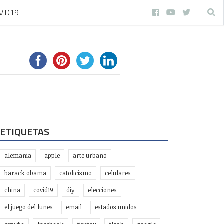
VID19
ETIQUETAS
alemania
apple
arte urbano
barack obama
catolicismo
celulares
china
covid19
diy
elecciones
el juego del lunes
email
estados unidos