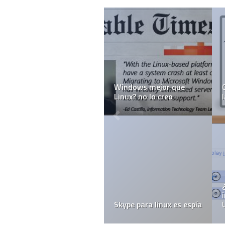
Windows mejor que
Linux? no lo creo
Skype para linux es espía