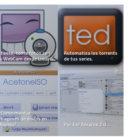
Cheese, toma fotos con
Automatiza los torrents
la WebCam desde Linux
de tus series.
¿Cómo montar
imagenes de discos en
Ubuntu?
Por fin! Amarok 2.0…