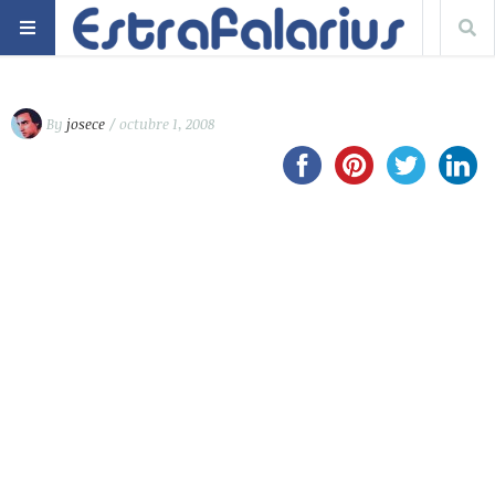
By
josece
/ octubre 1, 2008