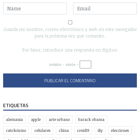
Guarda mi nombre, correo electrónico y web en este navegador
para la próxima vez que comente.
Por favor, introduce una respuesta en dígitos:
veinte − siete =
ETIQUETAS
alemania
apple
arte urbano
barack obama
catolicismo
celulares
china
covid19
diy
elecciones