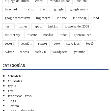
el juego del lunes
email
estados unidos
estudio
facebook
firefox
flash
google
google maps
google street view
inglaterra
iphone
iphone 3g
ipod
itesm
itunes
japón
last.fm
lo mejor del 2008
monterrey
muerte
méxico
niños
open source
record
religión
rumor
sexo
steve jobs
top10
twitter
videos
web 2.0
wordpress
youtube
CATEGORÍAS
Actualidad
Animales
Apple
Arte
Automovilismo
Blogs
Ciencia
Cine y Televisión