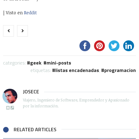
| Visto en
Reddit
categories:
geek
,
mini-posts
etiquetas:
listas encadenadas
,
programacion
JOSECE
Viajero, Ingeniero de Software, Emprendedor y Apasionado
por la información.
RELATED ARTICLES