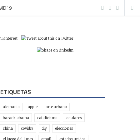
VID19
ETIQUETAS
alemania
apple
arte urbano
barack obama
catolicismo
celulares
china
covid19
diy
elecciones
el juego del lunes
email
estados unidos