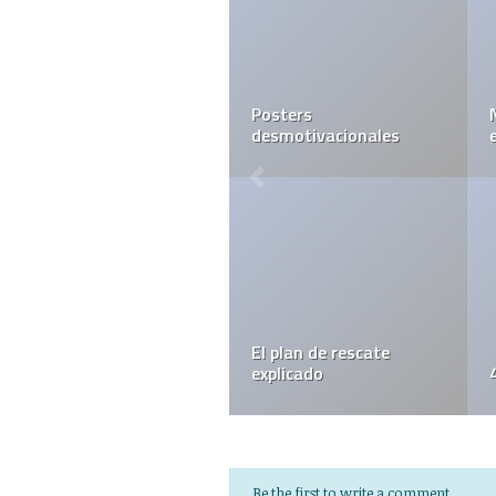
Posters
desmotivacionales
El plan de rescate
explicado
Be the first to write a comment.