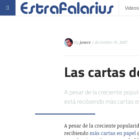
Videos
By
josece
/ diciembre 19, 2007
Las cartas d
A pesar de la creciente popul
está recibiendo más cartas 
A pesar de la creciente popularid
recibiendo
más cartas en papel
q