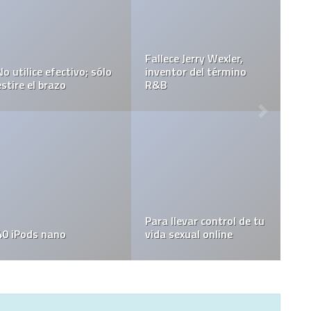
Fallece Jerry Wexler,
No utilice efectivo; sólo
inventor del término
estire el brazo
R&B
Para llevar control de tu
40 iPods nano
vida sexual online