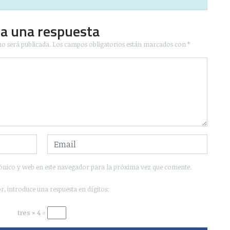
ja una respuesta
no será publicada.
Los campos obligatorios están marcados con
*
ónico y web en este navegador para la próxima vez que comente.
r, introduce una respuesta en dígitos:
tres × 4 =