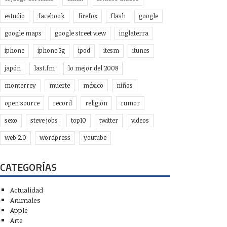
estudio
facebook
firefox
flash
google
google maps
google street view
inglaterra
iphone
iphone 3g
ipod
itesm
itunes
japón
last.fm
lo mejor del 2008
monterrey
muerte
méxico
niños
open source
record
religión
rumor
sexo
steve jobs
top10
twitter
videos
web 2.0
wordpress
youtube
CATEGORÍAS
Actualidad
Animales
Apple
Arte