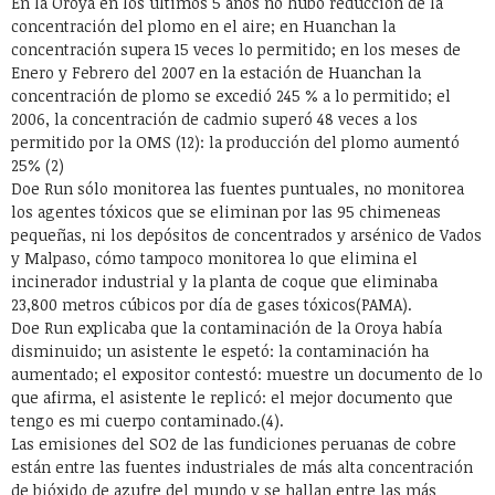
En la Oroya en los últimos 5 años no hubo reducción de la
concentración del plomo en el aire; en Huanchan la
concentración supera 15 veces lo permitido; en los meses de
Enero y Febrero del 2007 en la estación de Huanchan la
concentración de plomo se excedió 245 % a lo permitido; el
2006, la concentración de cadmio superó 48 veces a los
permitido por la OMS (12): la producción del plomo aumentó
25% (2)
Doe Run sólo monitorea las fuentes puntuales, no monitorea
los agentes tóxicos que se eliminan por las 95 chimeneas
pequeñas, ni los depósitos de concentrados y arsénico de Vados
y Malpaso, cómo tampoco monitorea lo que elimina el
incinerador industrial y la planta de coque que eliminaba
23,800 metros cúbicos por día de gases tóxicos(PAMA).
Doe Run explicaba que la contaminación de la Oroya había
disminuido; un asistente le espetó: la contaminación ha
aumentado; el expositor contestó: muestre un documento de lo
que afirma, el asistente le replicó: el mejor documento que
tengo es mi cuerpo contaminado.(4).
Las emisiones del SO2 de las fundiciones peruanas de cobre
están entre las fuentes industriales de más alta concentración
de bióxido de azufre del mundo y se hallan entre las más