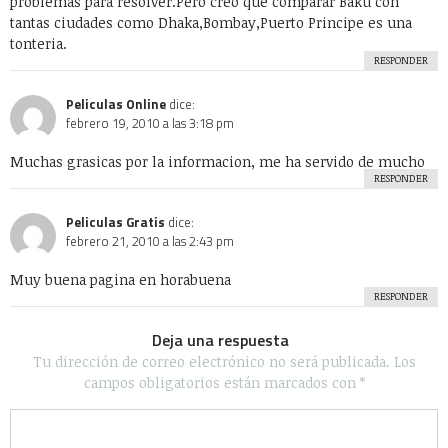
problemas para resolver.Pero creo que comparar Baku con
tantas ciudades como Dhaka,Bombay,Puerto Principe es una
tonteria.
RESPONDER
Peliculas Online
dice:
febrero 19, 2010 a las 3:18 pm
Muchas grasicas por la informacion, me ha servido de mucho
RESPONDER
Peliculas Gratis
dice:
febrero 21, 2010 a las 2:43 pm
Muy buena pagina en horabuena
RESPONDER
Deja una respuesta
Tu dirección de correo electrónico no será publicada.
Los
campos obligatorios están marcados con
*