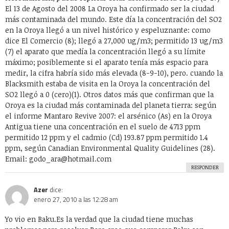
El 13 de Agosto del 2008 La Oroya ha confirmado ser la ciudad
más contaminada del mundo. Este día la concentración del SO2
en la Oroya llegó a un nivel histórico y espeluznante: como
dice El Comercio (8); llegó a 27,000 ug/m3; permitido 13 ug/m3
(7) el aparato que medía la concentración llegó a su límite
máximo; posiblemente si el aparato tenía más espacio para
medir, la cifra habría sido más elevada (8-9-10), pero. cuando la
Blacksmith estaba de visita en la Oroya la concentración del
SO2 llegó a 0 (cero)(1). Otros datos más que confirman que la
Oroya es la ciudad más contaminada del planeta tierra: según
el informe Mantaro Revive 2007: el arsénico (As) en la Oroya
Antigua tiene una concentración en el suelo de 4713 ppm
permitido 12 ppm y el cadmio (Cd) 193.87 ppm permitido 1.4
ppm, según Canadian Environmental Quality Guidelines (28).
Email:
godo_ara@hotmail.com
RESPONDER
Azer
dice:
enero 27, 2010 a las 12:28 am
Yo vio en Baku.Es la verdad que la ciudad tiene muchas