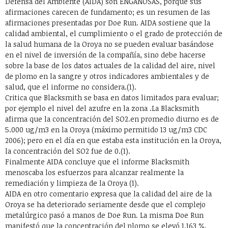
Defensa del Ambiente (AIDA) son ENGAÑOSAS, porque sus
afirmaciones carecen de fundamento; es un resumen de las
afirmaciones presentadas por Doe Run. AIDA sostiene que la
calidad ambiental, el cumplimiento o el grado de protección de
la salud humana de la Oroya no se pueden evaluar basándose
en el nivel de inversión de la compañía, sino debe hacerse
sobre la base de los datos actuales de la calidad del aire, nivel
de plomo en la sangre y otros indicadores ambientales y de
salud, que el informe no considera.(1).
Critica que Blacksmith se basa en datos limitados para evaluar;
por ejemplo el nivel del azufre en la zona .La Blacksmith
afirma que la concentración del SO2.en promedio diurno es de
5.000 ug/m3 en la Oroya (máximo permitido 13 ug/m3 CDC
2006); pero en el día en que estaba esta institución en la Oroya,
la concentración del SO2 fue de 0.(1).
Finalmente AIDA concluye que el informe Blacksmith
menoscaba los esfuerzos para alcanzar realmente la
remediación y limpieza de la Oroya (1).
AIDA en otro comentario expresa que la calidad del aire de la
Oroya se ha deteriorado seriamente desde que el complejo
metalúrgico pasó a manos de Doe Run. La misma Doe Run
manifestó que la concentración del plomo se elevó 1.163 %,