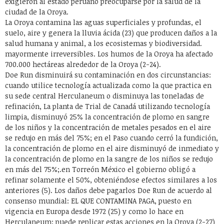
exigieron al estado peruano preocuparse por la salud de la
ciudad de la Oroya.
La Oroya contamina las aguas superficiales y profundas, el
suelo, aire y genera la lluvia ácida (23) que producen daños a la
salud humana y animal, a los ecosistemas y biodiversidad.
mayormente irreversibles. Los humos de la Oroya ha afectado
700.000 hectáreas alrededor de la Oroya (2-24).
Doe Run disminuirá su contaminación en dos circunstancias:
cuando utilice tecnología actualizada como la que practica en
su sede central Herculaneum o disminuya las toneladas de
refinación, La planta de Trial de Canadá utilizando tecnología
limpia, disminuyó 25% la concentración de plomo en sangre
de los niños y la concentración de metales pesados en el aire
se redujo en más del 75%; en el Paso cuando cerró la fundición,
la concentración de plomo en el aire disminuyó de inmediato y
la concentración de plomo en la sangre de los niños se redujo
en más del 75%;.en Torreón México el gobierno obligó a
refinar solamente el 50%, obteniéndose efectos similares a los
anteriores (5). Los daños debe pagarlos Doe Run de acuerdo al
consenso mundial: EL QUE CONTAMINA PAGA, puesto en
vigencia en Europa desde 1972 (25) y como lo hace en
Herculaneum; puede replicar estas acciones en la Oroya (2-27)