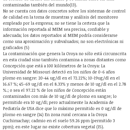
contaminadas también del mundo(13).
No se cuenta con datos concretos sobre los sistemas de control
de calidad en la toma de muestras y análisis del monitoreo
empleado por la empresa; no se tiene la certeza que la
información reportada al MEM sea precisa, confiable y
adecuada; los datos reportados al MEM podría considerarse
como una aproximación y subvaluados; no son electrónicas ni
graficados (5)
La contaminación que genera la Oroya no sólo está circunscrita
en esta ciudad sino también contamina a zonas distantes como
Concepción que está a 100 kilómetros de la Oroya: La
Universidad de Missouri detectó en los niños de 0-6 años
plomo en sangre: 20-44 ug/dl en el 72.22%; 10-19ug/dl en el
16.67 %; 45-69 ug/dl en el 8.33% y menos de 10 ug/dl en el 2.78
%.; o sea el 97.22 % de los niños de Concepción están
contaminados con más de 10 ug/dl de plomo en sangre; lo
permitido era 10 ug/dl; pero actualmente la Academia de
Pediatría de USA dice que lo máximo permitido es 0 ug/dl de
plomo en sangre (14) En zona rural cercana a la Oroya
Cuchimachay; cadmio en el suelo 59.26 ppm (permitido 3
ppm); en este lugar no existe cobertura vegetal (15).