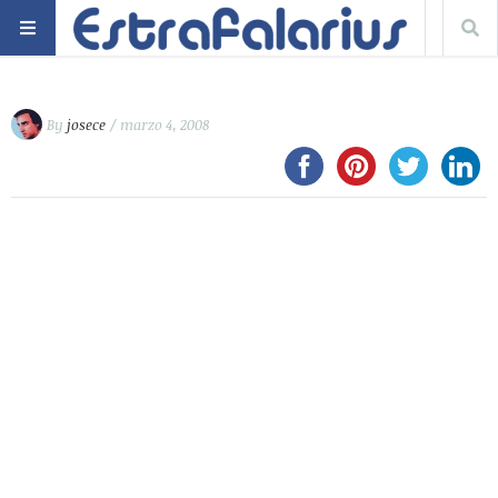
By
josece
/ marzo 4, 2008