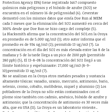
Protection Agency EPA) tiene registrado 1467 compuesto
químicos más peligrosos y el bióxido de azufre (SO2) se
encuentra en el número 16 de peligrosidad (6). Ceverstav
demostró con los mismos datos que envía Doe Run al MEM
cada 3 meses que la eliminación del SO2 aumentó en cerca del
300% desde que Doe Run se hizo cargo del complejo (5).
La Blacksmith afirma que la concentración del SO2.en la Oroya
en promedio es de 5.000 ug/m3 (1); otro autor informa que el
promedio es de 934 ug/m3 (2); permitido 13 ug/m3 (7). La
concentración en el día del SO2 es más elevada entre las 8 de la
mañana y 5 de la tarde llega a un pico de 2100 ppb (permitido
280 ppb) (5), El 13-8-08 la concentración del SO2 llegó a un
límite histórico y espeluznante: 27,000 ug/m3 (8-9-
10);permitido 13 ug/m3 (7).
No se analizan en la Oroya otros metales pesados y sustancia
altamente tóxicas: vanadio, uranio, mercurio, antimonio, bario,
selenio, cromo, cobalto, molibdeno, niquel y aluminio (2) Los
pobladores de la Oroya no sólo están contaminados con el
plomo sino también con cadmio, arsénico, bióxido de azufre y
antimonio; que la concentración de antimonio es 30 veces más
alta, que en USA (11). La Oroya es un laboratorio viviente..