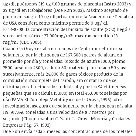
ug/dl, puérperas 319 ug/100 gramos de placenta (Castro 2003) y
39 ug/dl en trabajadores (Doe Run 2003). Máximo aceptado de
plomo en sangre 10 ug/dl;actualmente la Academia de Pediatría
de USA considera como máximo permitido 0 ug/ dl.
El 13-8-08, la concentración del bioxido de azufre (SO2) llegó a
su record histórico: 27,000mg/m3; máximo permitido 13
mg/m3 (CDC 2005).
Cuando la Oroya estaba en manos de Centromin eliminaba
solamente por la chimenea de 167.500 metros de altura en
promedio por día y toneladas: bióxido de azufre 1000, plomo
2500, arsénico 2500, cadmio 80, material particulado 50 y así
sucesivamente, más 24,000 de gases tóxicos producto de la
combustión incompleta del carbón, sin contar lo que se
elimina por el incinerador industrial y por las 94 chimeneas
pequeñas que se calcula 15,000; en total 45,000 toneladas por
día (PAMA El Complejo Metalúrgico de la Oroya, 1996); otra
investigación asegura que solamente por la chimenea más alta
119¨917,440 toneladas a una velocidad de 8.7 metros por
segundo (Chuquimantari C. Yauli-La Oroya Minería y Ciudades
Empresas Pág. 57, 1992)
Doe Run envía cada 3 meses las concentraciones de los metales