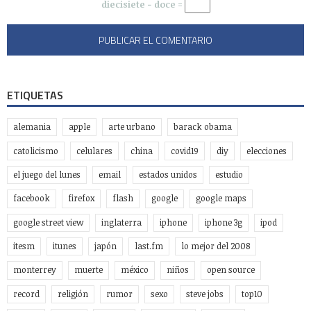
diecisiete − doce =
ETIQUETAS
alemania
apple
arte urbano
barack obama
catolicismo
celulares
china
covid19
diy
elecciones
el juego del lunes
email
estados unidos
estudio
facebook
firefox
flash
google
google maps
google street view
inglaterra
iphone
iphone 3g
ipod
itesm
itunes
japón
last.fm
lo mejor del 2008
monterrey
muerte
méxico
niños
open source
record
religión
rumor
sexo
steve jobs
top10