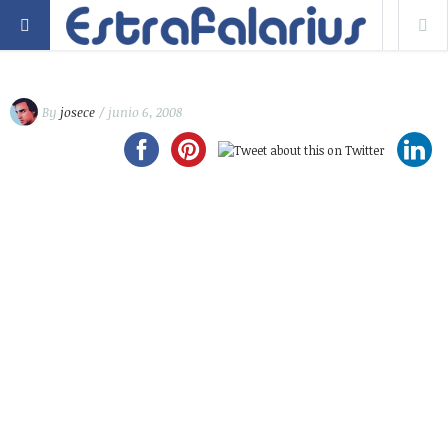
By
josece
/ junio 6, 2008