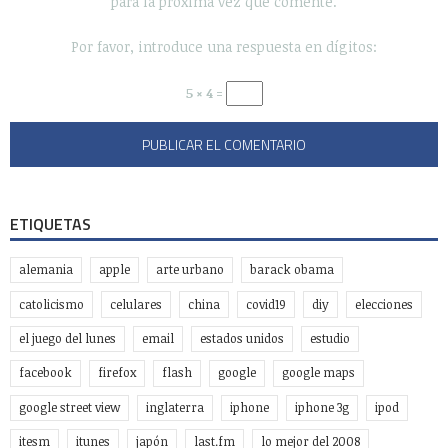
para la próxima vez que comente.
Por favor, introduce una respuesta en dígitos:
5 × 4 =
ETIQUETAS
alemania
apple
arte urbano
barack obama
catolicismo
celulares
china
covid19
diy
elecciones
el juego del lunes
email
estados unidos
estudio
facebook
firefox
flash
google
google maps
google street view
inglaterra
iphone
iphone 3g
ipod
itesm
itunes
japón
last.fm
lo mejor del 2008