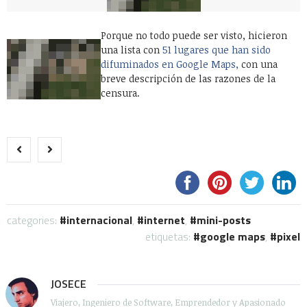
Porque no todo puede ser visto, hicieron
una lista con
51 lugares que han sido
difuminados en Google Maps,
con una
breve descripción de las razones de la
censura.
categories:
internacional
,
internet
,
mini-posts
etiquetas:
google maps
,
pixel
JOSECE
Viajero, Ingeniero de Software, Emprendedor y Apasionado