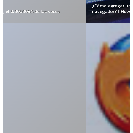
¿Cómo agregar un buscador personalizado en un
navegador? #HowTo #TechTips