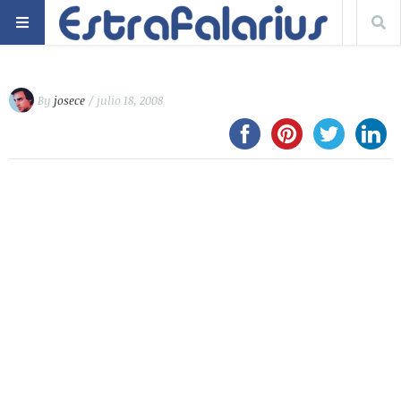
By
josece
/ julio 18, 2008