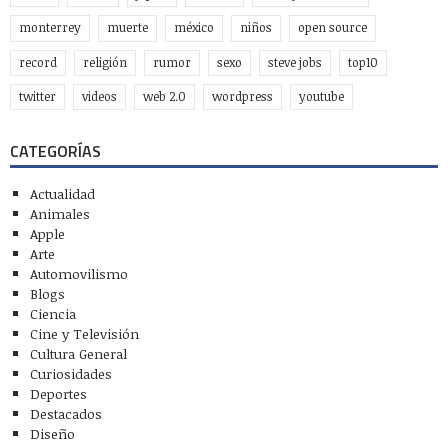
monterrey
muerte
méxico
niños
open source
record
religión
rumor
sexo
steve jobs
top10
twitter
videos
web 2.0
wordpress
youtube
CATEGORÍAS
Actualidad
Animales
Apple
Arte
Automovilismo
Blogs
Ciencia
Cine y Televisión
Cultura General
Curiosidades
Deportes
Destacados
Diseño