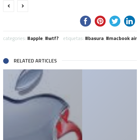
categories:
apple
,
wtf?
etiquetas:
basura
,
macbook air
RELATED ARTICLES