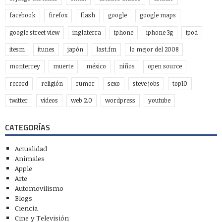
facebook
firefox
flash
google
google maps
google street view
inglaterra
iphone
iphone 3g
ipod
itesm
itunes
japón
last.fm
lo mejor del 2008
monterrey
muerte
méxico
niños
open source
record
religión
rumor
sexo
steve jobs
top10
twitter
videos
web 2.0
wordpress
youtube
CATEGORÍAS
Actualidad
Animales
Apple
Arte
Automovilismo
Blogs
Ciencia
Cine y Televisión