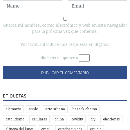
Guarda mi nombre, correo electrónico y web en este navegador
para la próxima vez que comente.
Por favor, introduce una respuesta en dígitos:
diecisiete − quince =
ETIQUETAS
alemania
apple
arte urbano
barack obama
catolicismo
celulares
china
covid19
diy
elecciones
el juego del lunes
email
estados unidos
estudio