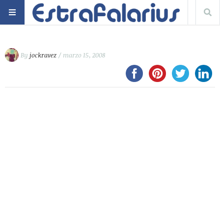
By
jockravez
/ marzo 15, 2008