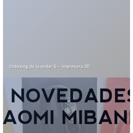
El Juego del Lunes
Empresas
Estrafalarius
Famosos
Fotos
Gadgets
Gay
Geek
Google
Historia
HowTo
Humor
Internacional
Internet
Juegos
Linux
Marketing y Publicidad
México
Música
Medios
Microsoft
Mini-Posts
Negocios