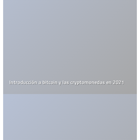
ETIQUETAS
alemania
apple
arte urbano
barack obama
catolicismo
celulares
china
covid19
diy
elecciones
el juego del lunes
email
estados unidos
estudio
facebook
firefox
flash
google
google maps
google street view
inglaterra
iphone
iphone 3g
ipod
itesm
itunes
japón
last.fm
lo mejor del 2008
monterrey
muerte
méxico
niños
open source
record
religión
rumor
sexo
steve jobs
top10
twitter
videos
web 2.0
wordpress
youtube