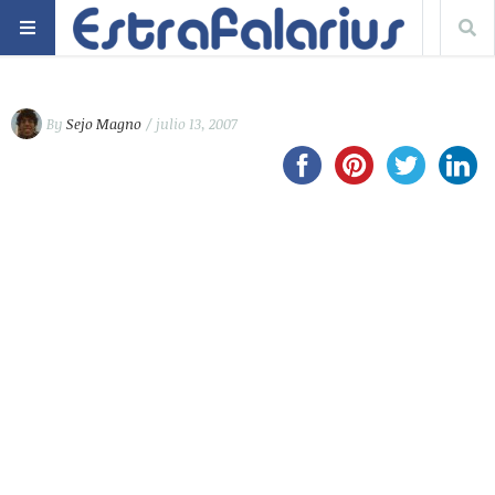
By
Sejo Magno
/ julio 13, 2007