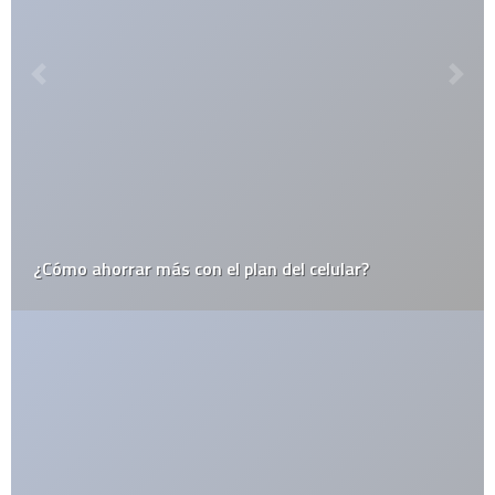
CATEGORÍAS
Actualidad
Animales
Apple
Arte
Automovilismo
Blogs
Ciencia
Cine y Televisión
Cultura General
Curiosidades
Deportes
Destacados
Diseño
Drogas
Ecología
Economía
Educación
Efemerides