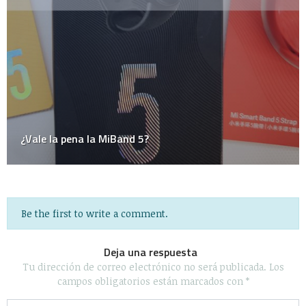
Personal
Podcast
Política
Random Thoughts
Redes Sociales
Salud
Sociedad
Tecnología
Uncategorized
Videos
WTF?
Algunos Derechos reservados 2020 - Powered by Calleja.mx