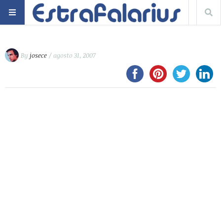
By
josece
/ agosto 31, 2007