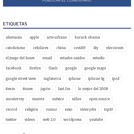
ETIQUETAS
alemania
apple
arte urbano
barack obama
catolicismo
celulares
china
covid19
diy
elecciones
el juego del lunes
email
estados unidos
estudio
facebook
firefox
flash
google
google maps
google street view
inglaterra
iphone
iphone 3g
ipod
itesm
itunes
japón
last.fm
lo mejor del 2008
monterrey
muerte
méxico
niños
open source
record
religión
rumor
sexo
steve jobs
top10
twitter
videos
web 2.0
wordpress
youtube