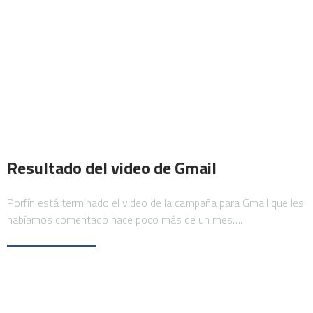
Resultado del video de Gmail
Porfín está terminado el video de la campaña para Gmail que les
habíamos comentado hace poco más de un mes….