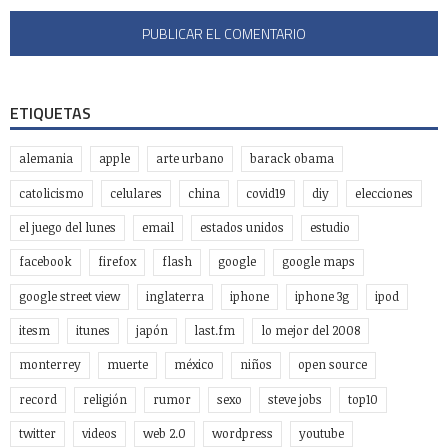
ETIQUETAS
alemania
apple
arte urbano
barack obama
catolicismo
celulares
china
covid19
diy
elecciones
el juego del lunes
email
estados unidos
estudio
facebook
firefox
flash
google
google maps
google street view
inglaterra
iphone
iphone 3g
ipod
itesm
itunes
japón
last.fm
lo mejor del 2008
monterrey
muerte
méxico
niños
open source
record
religión
rumor
sexo
steve jobs
top10
twitter
videos
web 2.0
wordpress
youtube