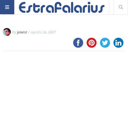
By
josece
/ agosto 24, 2007