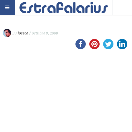
By
josece
/ octubre 9, 2008