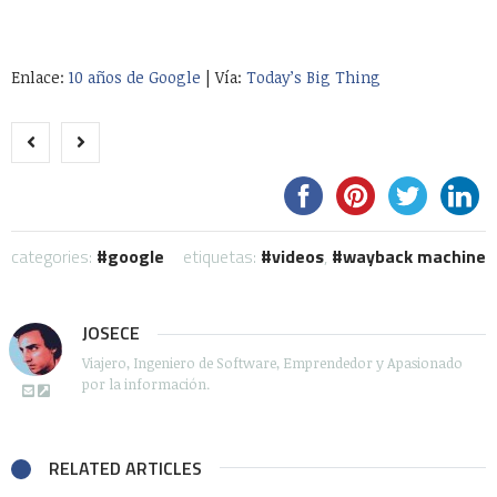
Enlace:
10 años de Google
| Vía:
Today’s Big Thing
categories:
google
etiquetas:
videos
,
wayback machine
JOSECE
Viajero, Ingeniero de Software, Emprendedor y Apasionado
por la información.
RELATED ARTICLES