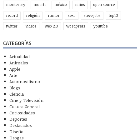
monterrey
muerte
méxico
niños
open source
record
religión
rumor
sexo
steve jobs
top10
twitter
videos
web 2.0
wordpress
youtube
CATEGORÍAS
Actualidad
Animales
Apple
Arte
Automovilismo
Blogs
Ciencia
Cine y Televisión
Cultura General
Curiosidades
Deportes
Destacados
Diseño
Drogas