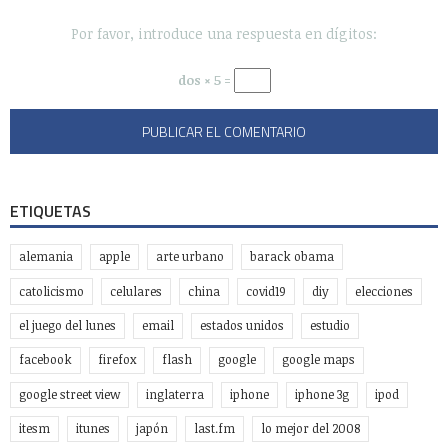
Por favor, introduce una respuesta en dígitos:
dos × 5 =
ETIQUETAS
alemania
apple
arte urbano
barack obama
catolicismo
celulares
china
covid19
diy
elecciones
el juego del lunes
email
estados unidos
estudio
facebook
firefox
flash
google
google maps
google street view
inglaterra
iphone
iphone 3g
ipod
itesm
itunes
japón
last.fm
lo mejor del 2008