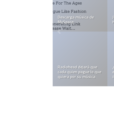
Descarga música de
MySpace
Radiohead dejará que
cada quien pague lo que
quiera por su música