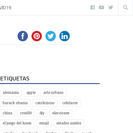
VID19
ETIQUETAS
alemania
apple
arte urbano
barack obama
catolicismo
celulares
china
covid19
diy
elecciones
el juego del lunes
email
estados unidos