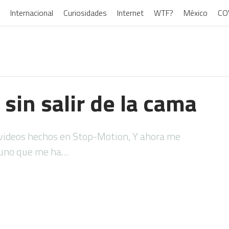
Internacional
Curiosidades
Internet
WTF?
México
CO
 sin salir de la cama
videos hechos en Stop-Motion, Y ahora me
 uno que me ha…