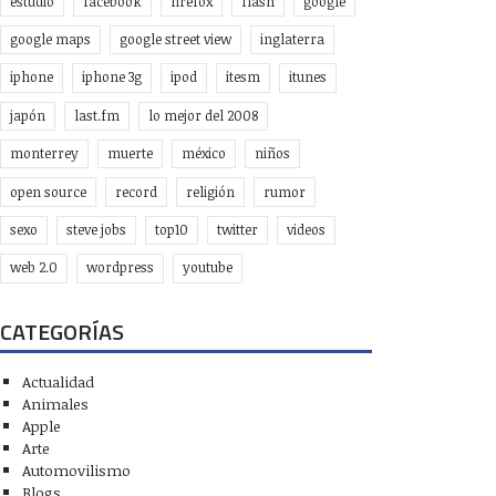
estudio
facebook
firefox
flash
google
google maps
google street view
inglaterra
iphone
iphone 3g
ipod
itesm
itunes
japón
last.fm
lo mejor del 2008
monterrey
muerte
méxico
niños
open source
record
religión
rumor
sexo
steve jobs
top10
twitter
videos
web 2.0
wordpress
youtube
CATEGORÍAS
Actualidad
Animales
Apple
Arte
Automovilismo
Blogs