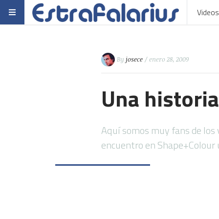
Videos
By
josece
/ enero 28, 2009
Una historia
Aquí somos muy fans de los 
encuentro en Shape+Colour