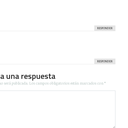
RESPONDER
RESPONDER
ja una respuesta
no será publicada.
Los campos obligatorios están marcados con
*