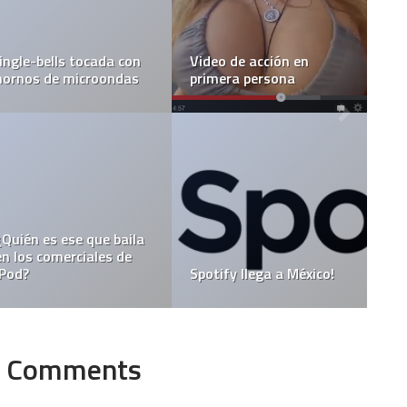
Jingle-bells tocada con
Video de acción en
hornos de microondas
primera persona
¿Quién es ese que baila
en los comerciales de
iPod?
Spotify llega a México!
Comments