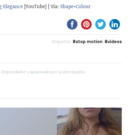
g Elegance
[YouTube] | Vía:
Shape+Colour
etiquetas:
stop motion
,
videos
e, Emprendedor y Apasionado por la información.