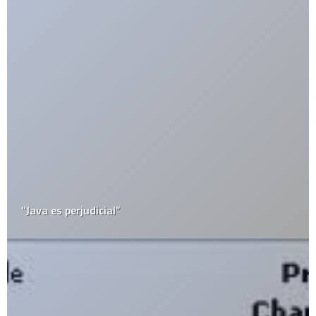
Los ingleses aprenderán alemán