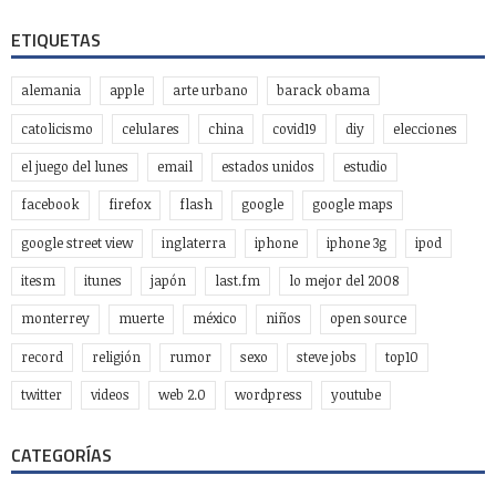
ETIQUETAS
alemania
apple
arte urbano
barack obama
catolicismo
celulares
china
covid19
diy
elecciones
el juego del lunes
email
estados unidos
estudio
facebook
firefox
flash
google
google maps
google street view
inglaterra
iphone
iphone 3g
ipod
itesm
itunes
japón
last.fm
lo mejor del 2008
monterrey
muerte
méxico
niños
open source
record
religión
rumor
sexo
steve jobs
top10
twitter
videos
web 2.0
wordpress
youtube
CATEGORÍAS