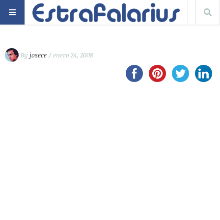
By
josece
/ enero 24, 2008