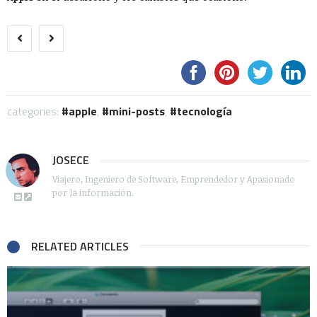
categories:
apple
,
mini-posts
,
tecnología
JOSECE
Viajero, Ingeniero de Software, Emprendedor y Apasionado
por la información.
RELATED ARTICLES