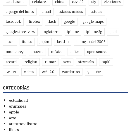
catolicismo
celulares
china
covid19
diy
elecciones
el juego del lunes
email
estados unidos
estudio
facebook
firefox
flash
google
google maps
google street view
inglaterra
iphone
iphone 3g
ipod
itesm
itunes
japón
last.fm
lo mejor del 2008
monterrey
muerte
méxico
niños
open source
record
religión
rumor
sexo
steve jobs
top10
twitter
videos
web 2.0
wordpress
youtube
CATEGORÍAS
Actualidad
Animales
Apple
Arte
Automovilismo
Blogs