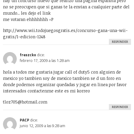
hay un concurso nuevo que realizo una pagina española pero
no se preocupen que si ganas te la envian a cualquier parte del
mundo.. les dejo el link
me votaran ehhhhhhh =P
http://www.wii.todojuegosgratis.es/concurso-gana-una-wii-
gratis/1-edicion-1248
RESPONDER
freszcko
dice:
febrero 17, 2009 a las 1:28 am
hola a todos me gustaria jugar call of duty5 con alguien de
mexico yo tambien soy de mexico tambien se d un foro en
donde podemos organizar quedadas y jugar en linea por favor
interesados contactenme este es mi korreo
tloz705@hotmail.com
RESPONDER
PACP
dice:
junio 12, 2009 a las 9:28 am