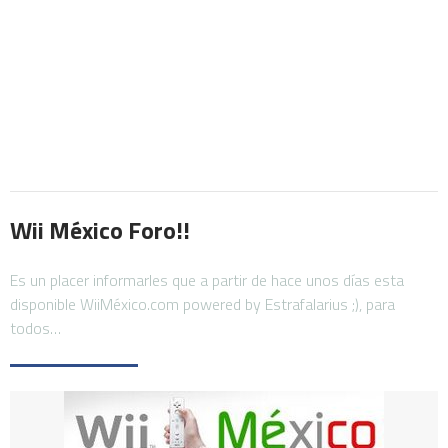
Wii México Foro!!
Es un placer informarles que a partir de hace unos días esta
disponible WiiMéxico.com powered by Estrafalarius ;), para
todos…