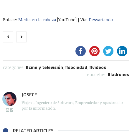
Enlace:
Media en la cabeza
[YouTube] | Vía:
Desvariando
categories:
cine y televisión
,
sociedad
,
videos
etiquetas:
ladrones
JOSECE
Viajero, Ingeniero de Software, Emprendedor y Apasionado
por la información.
RELATED ARTICLES