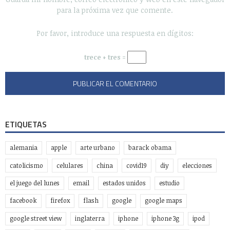
para la próxima vez que comente.
Por favor, introduce una respuesta en dígitos:
trece + tres =
ETIQUETAS
alemania
apple
arte urbano
barack obama
catolicismo
celulares
china
covid19
diy
elecciones
el juego del lunes
email
estados unidos
estudio
facebook
firefox
flash
google
google maps
google street view
inglaterra
iphone
iphone 3g
ipod