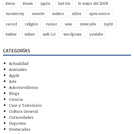
itesm
itunes
japón
last.fm
lo mejor del 2008
monterrey
muerte
méxico
niños
open source
record
religión
rumor
sexo
steve jobs
top10
twitter
videos
web 2.0
wordpress
youtube
CATEGORÍAS
Actualidad
Animales
Apple
Arte
Automovilismo
Blogs
Ciencia
Cine y Televisión
Cultura General
Curiosidades
Deportes
Destacados