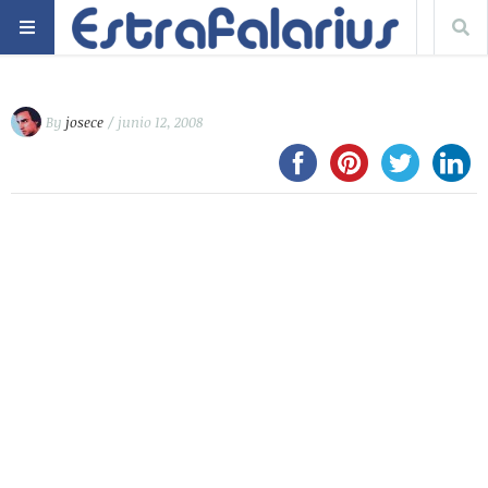
By
josece
/ junio 12, 2008