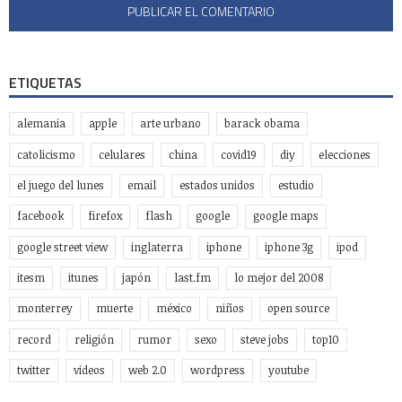
ETIQUETAS
alemania
apple
arte urbano
barack obama
catolicismo
celulares
china
covid19
diy
elecciones
el juego del lunes
email
estados unidos
estudio
facebook
firefox
flash
google
google maps
google street view
inglaterra
iphone
iphone 3g
ipod
itesm
itunes
japón
last.fm
lo mejor del 2008
monterrey
muerte
méxico
niños
open source
record
religión
rumor
sexo
steve jobs
top10
twitter
videos
web 2.0
wordpress
youtube