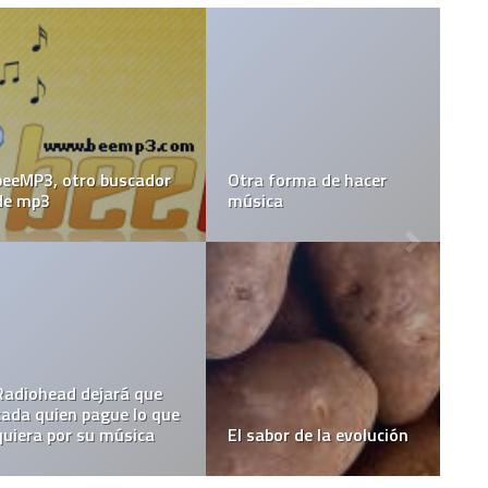
beeMP3, otro buscador
Otra forma de hacer
de mp3
música
Radiohead dejará que
cada quien pague lo que
quiera por su música
El sabor de la evolución