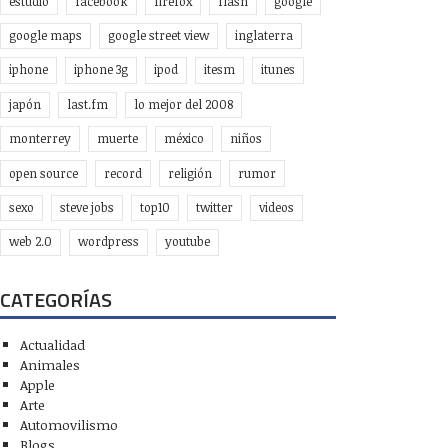
estudio
facebook
firefox
flash
google
google maps
google street view
inglaterra
iphone
iphone 3g
ipod
itesm
itunes
japón
last.fm
lo mejor del 2008
monterrey
muerte
méxico
niños
open source
record
religión
rumor
sexo
steve jobs
top10
twitter
videos
web 2.0
wordpress
youtube
CATEGORÍAS
Actualidad
Animales
Apple
Arte
Automovilismo
Blogs