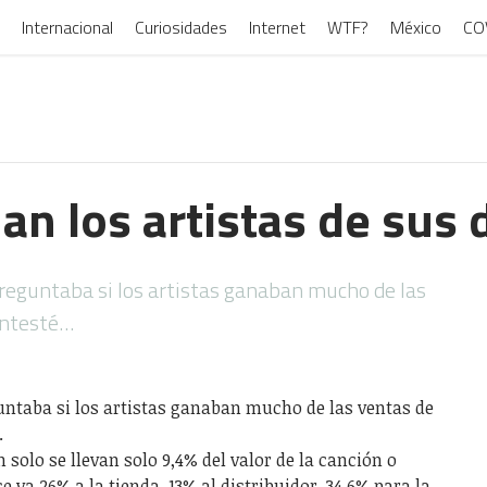
Internacional
Curiosidades
Internet
WTF?
México
CO
n los artistas de sus 
eguntaba si los artistas ganaban mucho de las
contesté…
ntaba si los artistas ganaban mucho de las ventas de
.
n solo se llevan solo 9,4% del valor de la canción o
e va 26% a la tienda, 13% al distribuidor, 34,6% para la