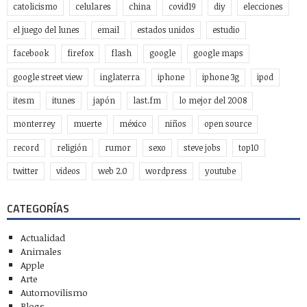
catolicismo
celulares
china
covid19
diy
elecciones
el juego del lunes
email
estados unidos
estudio
facebook
firefox
flash
google
google maps
google street view
inglaterra
iphone
iphone 3g
ipod
itesm
itunes
japón
last.fm
lo mejor del 2008
monterrey
muerte
méxico
niños
open source
record
religión
rumor
sexo
steve jobs
top10
twitter
videos
web 2.0
wordpress
youtube
CATEGORÍAS
Actualidad
Animales
Apple
Arte
Automovilismo
Blogs