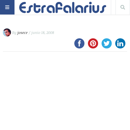
By
josece
/ junio 18, 2008