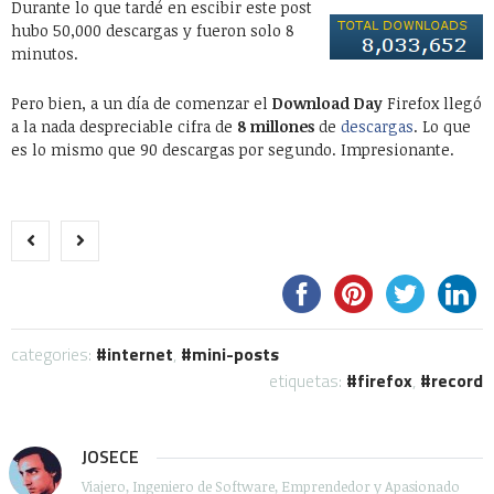
Durante lo que tardé en escibir este post
hubo 50,000 descargas y fueron solo 8
minutos.
Pero bien, a un día de comenzar el
Download Day
Firefox llegó
a la nada despreciable cifra de
8 millones
de
descargas
. Lo que
es lo mismo que 90 descargas por segundo. Impresionante.
categories:
internet
,
mini-posts
etiquetas:
firefox
,
record
JOSECE
Viajero, Ingeniero de Software, Emprendedor y Apasionado