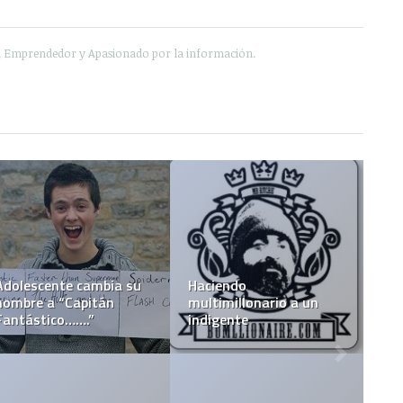
e, Emprendedor y Apasionado por la información.
Adolescente cambia su
Haciendo
nombre a “Capitán
multimillonario a un
Fantástico…….”
indigente