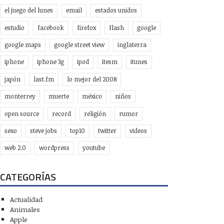
el juego del lunes
email
estados unidos
estudio
facebook
firefox
flash
google
google maps
google street view
inglaterra
iphone
iphone 3g
ipod
itesm
itunes
japón
last.fm
lo mejor del 2008
monterrey
muerte
méxico
niños
open source
record
religión
rumor
sexo
steve jobs
top10
twitter
videos
web 2.0
wordpress
youtube
CATEGORÍAS
Actualidad
Animales
Apple