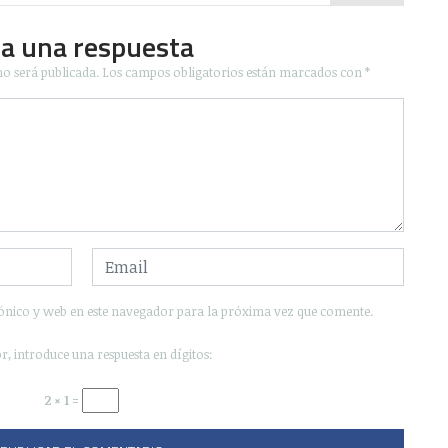
ja una respuesta
no será publicada.
Los campos obligatorios están marcados con
*
ónico y web en este navegador para la próxima vez que comente.
r, introduce una respuesta en dígitos:
2 × 1 =