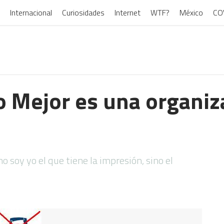
Internacional
Curiosidades
Internet
WTF?
México
CO
lo Mejor es una organiz
no soy yo el que tiene la impresión, sino el