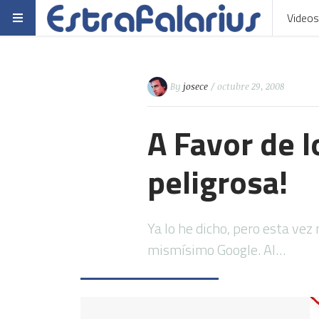
Videos
By
josece
/ octubre 29, 2008
A Favor de 
peligrosa!
Ya lo he dicho, pero esta vez 
mismísimo Google. Al…