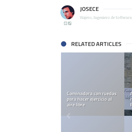
JOSECE
Viajero, Ingeniero de Softwar
RELATED ARTICLES
Caminadora con ruedas
para hacer ejercicio al
aire libre