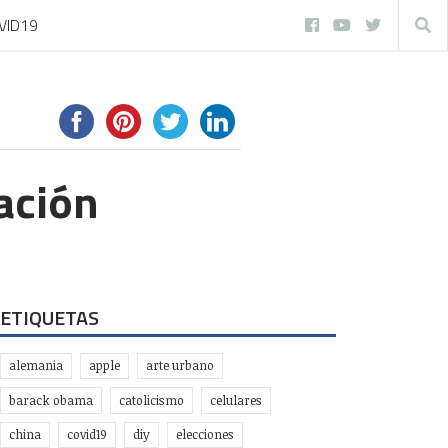
VID19
ación
ETIQUETAS
alemania
apple
arte urbano
barack obama
catolicismo
celulares
china
covid19
diy
elecciones