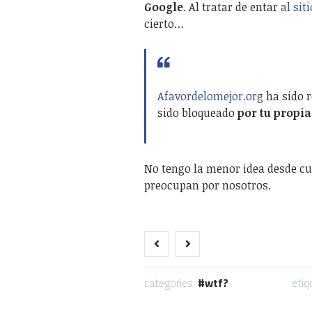
Google
. Al tratar de entar
al siti
cierto…
Afavordelomejor.org
ha sido r
sido bloqueado
por tu propia
No tengo la menor idea desde cua
preocupan por nosotros.
categories:
wtf?
etiq