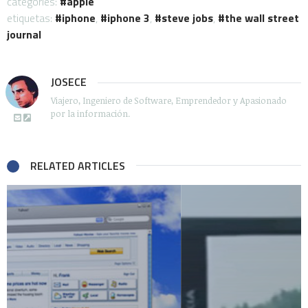
categories:
apple
etiquetas:
iphone
,
iphone 3
,
steve jobs
,
the wall street
journal
JOSECE
Viajero, Ingeniero de Software, Emprendedor y Apasionado
por la información.
RELATED ARTICLES