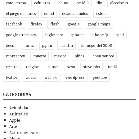
catolicismo
celulares
china
covid19
diy
elecciones
el juego del lunes
email
estados unidos
estudio
facebook
firefox
flash
google
google maps
google street view
inglaterra
iphone
iphone 3g
ipod
itesm
itunes
japón
last.fm
lo mejor del 2008
monterrey
muerte
méxico
niños
open source
record
religión
rumor
sexo
steve jobs
top10
twitter
videos
web 2.0
wordpress
youtube
CATEGORÍAS
Actualidad
Animales
Apple
Arte
Automovilismo
Blogs