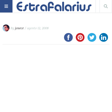
By
josece
/ agosto 12, 2008