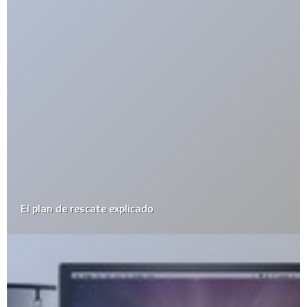
¿Va a llover?