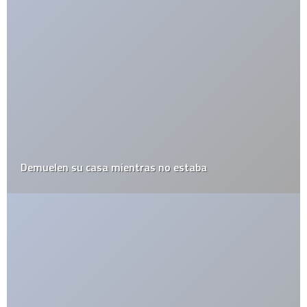
PizzaTorrent