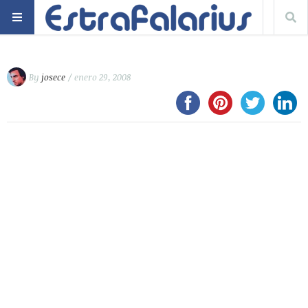
By
josece
/ enero 29, 2008