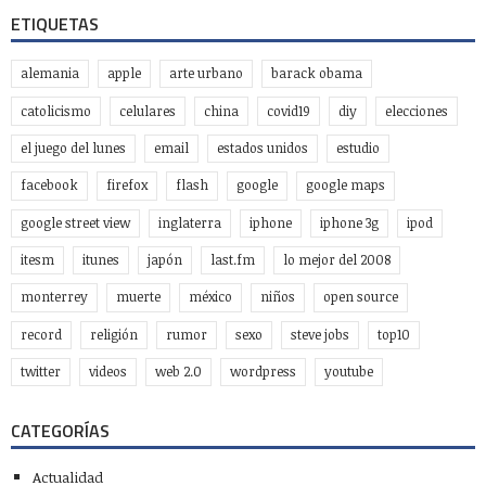
ETIQUETAS
alemania
apple
arte urbano
barack obama
catolicismo
celulares
china
covid19
diy
elecciones
el juego del lunes
email
estados unidos
estudio
facebook
firefox
flash
google
google maps
google street view
inglaterra
iphone
iphone 3g
ipod
itesm
itunes
japón
last.fm
lo mejor del 2008
monterrey
muerte
méxico
niños
open source
record
religión
rumor
sexo
steve jobs
top10
twitter
videos
web 2.0
wordpress
youtube
CATEGORÍAS
Actualidad