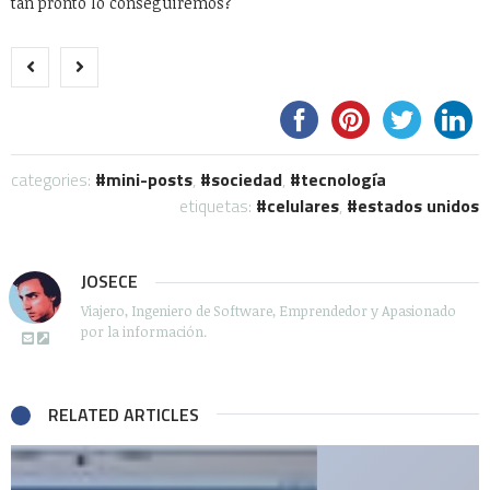
tan pronto lo conseguiremos?
categories:
mini-posts
,
sociedad
,
tecnología
etiquetas:
celulares
,
estados unidos
JOSECE
Viajero, Ingeniero de Software, Emprendedor y Apasionado
por la información.
RELATED ARTICLES