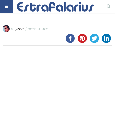
By
josece
/ marzo 3, 2008