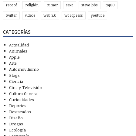
record
religión
rumor
sexo
steve jobs
top10
twitter
videos
web 2.0
wordpress
youtube
CATEGORÍAS
Actualidad
Animales
Apple
Arte
Automovilismo
Blogs
Ciencia
Cine y Televisión
Cultura General
Curiosidades
Deportes
Destacados
Diseño
Drogas
Ecología
Economía