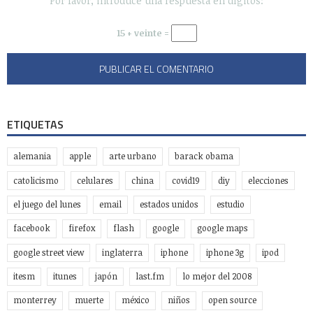
Por favor, introduce una respuesta en dígitos:
15 + veinte =
ETIQUETAS
alemania
apple
arte urbano
barack obama
catolicismo
celulares
china
covid19
diy
elecciones
el juego del lunes
email
estados unidos
estudio
facebook
firefox
flash
google
google maps
google street view
inglaterra
iphone
iphone 3g
ipod
itesm
itunes
japón
last.fm
lo mejor del 2008
monterrey
muerte
méxico
niños
open source